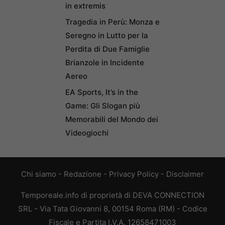
in extremis
Tragedia in Perù: Monza e
Seregno in Lutto per la
Perdita di Due Famiglie
Brianzole in Incidente
Aereo
EA Sports, It’s in the
Game: Gli Slogan più
Memorabili del Mondo dei
Videogiochi
Chi siamo
-
Redazione
-
Privacy Policy
-
Disclaimer
Temporeale.info di proprietà di DEVA CONNECTION
SRL - Via Tata Giovanni 8, 00154 Roma (RM) - Codice
Fiscale e Partita I.V.A. 12658471003