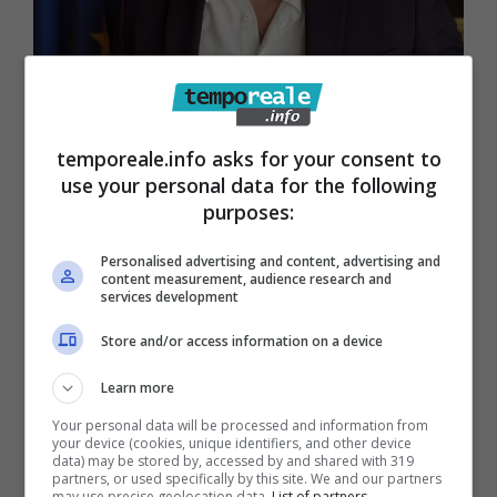
Latina / Florovivaismo, Trano:
temporeale.info asks for your consent to
“Occorre un fondo straordinario,
use your personal data for the following
purposes:
riforma non basta”
15 Luglio 2020
Personalised advertising and content, advertising and
content measurement, audience research and
services development
Store and/or access information on a device
Learn more
Your personal data will be processed and information from
your device (cookies, unique identifiers, and other device
data) may be stored by, accessed by and shared with 319
partners, or used specifically by this site. We and our partners
may use precise geolocation data.
List of partners.