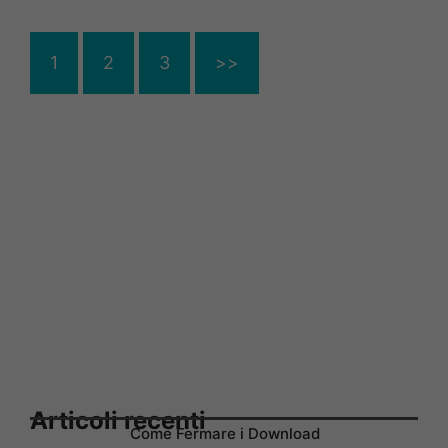
1
2
3
>>
Articoli recenti
Come Fermare i Download