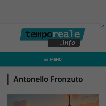
Vai
al
contenuto
MENU
Antonello Fronzuto