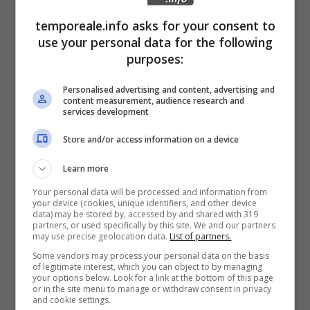
per Gaeta ha a lungo lavorato, e che oggi va
a proseguire nella “Coalizione per la città”,
temporeale.info asks for your consent to
use your personal data for the following
hanno l’intento condiviso di dare aria nuova e
purposes:
nuove prospettive alla città e al suo sviluppo –
dice Mancini. E Prosegue: “l’intento è di
Personalised advertising and content, advertising and
content measurement, audience research and
rafforzare Gaeta non solo come città a se
services development
stante, ma come parte di un Territorio che
Store and/or access information on a device
offra possibilita di organizzare, dare
Learn more
prospettive, ottenere benefici di crescita ed
Your personal data will be processed and information from
economie di scala. Un territorio ed una città
your device (cookies, unique identifiers, and other device
data) may be stored by, accessed by and shared with 319
che hanno a cuore lo sviluppo dei vari aspetti,
partners, or used specifically by this site. We and our partners
may use precise geolocation data.
List of partners.
dai turismi all’economia del mare, ma
Some vendors may process your personal data on the basis
soprattutto che abbia lo stile della
of legitimate interest, which you can object to by managing
your options below. Look for a link at the bottom of this page
partecipazione della cittadinanza alle scelte
or in the site menu to manage or withdraw consent in privacy
and cookie settings.