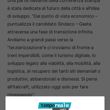
Una parte rilevante della conferenza stampa
è stata dedicata al futuro della città e all’idea
di sviluppo. “Dal punto di vista economico –
puntualizza il candidato Sindaco – Gaeta
attraversa una fase di transizione infinita.
Andiamo a grandi passi verso la
“terziarizzazione”e ci troviamo di fronte a
treni imperdibili, come il turismo digitale, lo
sviluppo legato alla viabilità, alla mobilità, alla
logistica, al recupero dei tanti siti demaniali o
produttivi, abbandonati e dismessi. Si pensi
all’Italcraft, utilizzato oggi solo per fare
rimessaggio”.
“La strategia e il programma su cui Insieme