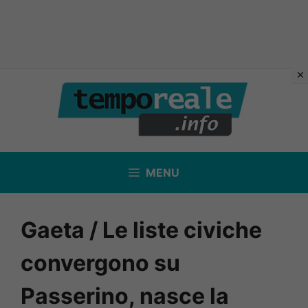
Vai
al
contenuto
MENU
Gaeta / Le liste civiche
convergono su
Passerino, nasce la