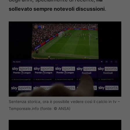
sollevato sempre notevoli discussioni
.
Sentenza storica, ora è possibile vedere così il calcio in tv –
Temporeale.info (fonte: © ANSA)