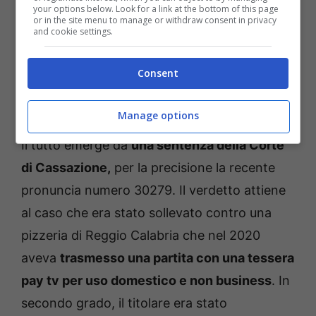
your options below. Look for a link at the bottom of this page
or in the site menu to manage or withdraw consent in privacy
and cookie settings.
Consent
Calcio in pay tv nei bar e nei pub, il verdetto della Corte di
Cassazione: quando è consentito con un abbonamento
privato – Temporeale.info (fonte: © ANSA)
Manage options
Il tutto emerge da
una sentenza della Corte
di Cassazione,
per la precisione la recente
pronuncia numero 30279. Il verdetto attiene
al caso che era stato sollevato contro una
pizzeria di Reggio Calabria che nel 2020
aveva
trasmesso una partita con una tessera
pay tv per uso domestico e non business
. In
secondo grado, il titolare era stato