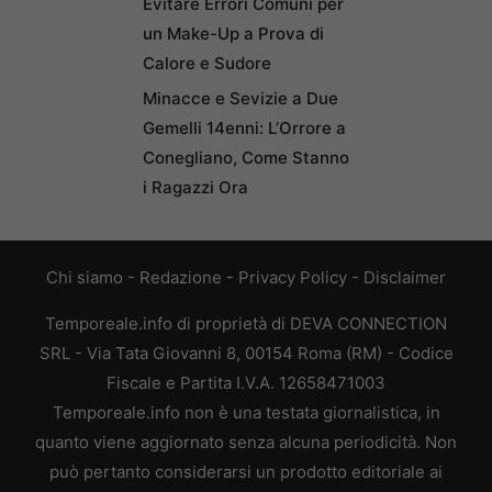
Evitare Errori Comuni per
un Make-Up a Prova di
Calore e Sudore
Minacce e Sevizie a Due
Gemelli 14enni: L’Orrore a
Conegliano, Come Stanno
i Ragazzi Ora
Chi siamo
-
Redazione
-
Privacy Policy
-
Disclaimer
Temporeale.info di proprietà di DEVA CONNECTION
SRL - Via Tata Giovanni 8, 00154 Roma (RM) - Codice
Fiscale e Partita I.V.A. 12658471003
Temporeale.info non è una testata giornalistica, in
quanto viene aggiornato senza alcuna periodicità. Non
può pertanto considerarsi un prodotto editoriale ai