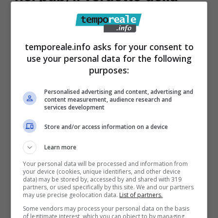
Corte di Cassazione:
quando è consentito con
temporeale.info asks for your consent to
un abbonamento privato
use your personal data for the following
purposes:
Ci sono casi in cui il calcio in pay tv può
Personalised advertising and content, advertising and
essere trasmesso nei bar e nei pub
con un
content measurement, audience research and
services development
abbonamento privato e non business
.
Store and/or access information on a device
Learn more
Your personal data will be processed and information from
your device (cookies, unique identifiers, and other device
data) may be stored by, accessed by and shared with 319
partners, or used specifically by this site. We and our partners
may use precise geolocation data.
List of partners.
Some vendors may process your personal data on the basis
of legitimate interest, which you can object to by managing