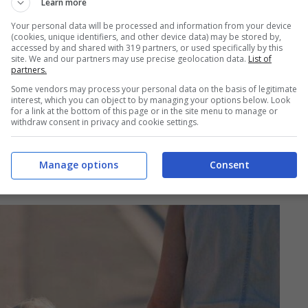
Learn more
ata a te” per i nuclei familiari
Your personal data will be processed and information from your device
(cookies, unique identifiers, and other device data) may be stored by,
 l’acquisto di beni alimentari di
accessed by and shared with 319 partners, or used specifically by this
site. We and our partners may use precise geolocation data.
List of
partners.
Some vendors may process your personal data on the basis of legitimate
interest, which you can object to by managing your options below. Look
eriale Fondo Alimentare 2025 pubblicato nella
for a link at the bottom of this page or in the site menu to manage or
withdraw consent in privacy and cookie settings.
025
. Detto decreto contiene le indicazioni operative
arta Dedicata a Te
, che permette con il bonus
Manage options
Consent
rima necessità
.