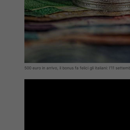
500 euro in arrivo, il bonus fa felici gli italiani: l’11 se