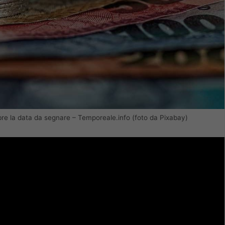
ttembre la data da segnare – Temporeale.info (foto da Pixabay)