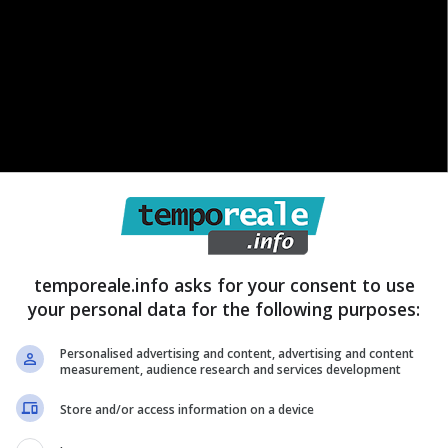
temporeale.info asks for your consent to use
your personal data for the following purposes:
n aiuta, per tanti non è semplice far quadrare i conti
li
le misure di sostegno messe in atto dal Governo
.
Personalised advertising and content, advertising and content
measurement, audience research and services development
posizione per determinate categorie
un bonus di 500
. Ma di che cosa si tratta?
Store and/or access information on a device