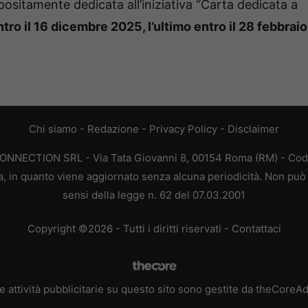
ositamente dedicata all’iniziativa “Carta dedicata a
ro il 16 dicembre 2025, l’ultimo entro il 28 febbraio
Chi siamo
-
Redazione
-
Privacy Policy
-
Disclaimer
CONNECTION SRL - Via Tata Giovanni 8, 00154 Roma (RM) - Codic
a, in quanto viene aggiornato senza alcuna periodicità. Non può 
sensi della legge n. 62 del 07.03.2001
Copyright ©2026 - Tutti i diritti riservati -
Contattaci
e attività pubblicitarie su questo sito sono gestite da theCoreA