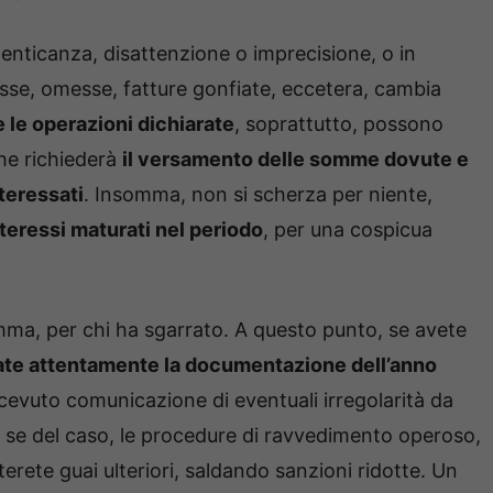
imenticanza, disattenzione o imprecisione, o in
se, omesse, fatture gonfiate, eccetera, cambia
 e le operazioni dichiarate
, soprattutto, possono
che richiederà
il versamento delle somme dovute e
teressati
. Insomma, non si scherza per niente,
nteressi maturati nel periodo
, per una cospicua
mma, per chi ha sgarrato. A questo punto, se avete
ate attentamente la documentazione dell’anno
icevuto comunicazione di eventuali irregolarità da
e, se del caso, le procedure di ravvedimento operoso,
erete guai ulteriori, saldando sanzioni ridotte. Un