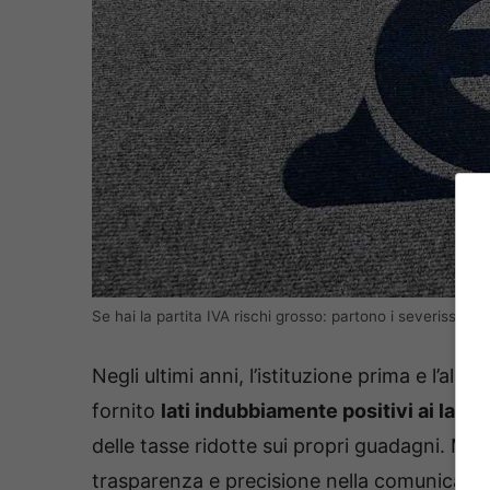
Se hai la partita IVA rischi grosso: partono i severissimi
Negli ultimi anni, l’istituzione prima e l’al
fornito
lati indubbiamente positivi ai lavo
delle tasse ridotte sui propri guadagni. Ma d
trasparenza e precisione nella comunicazion