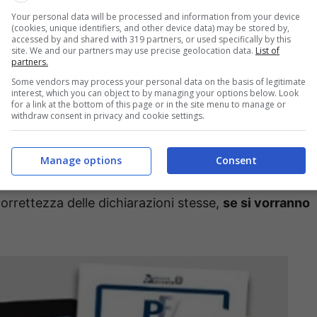
 guai
.
Your personal data will be processed and information from your device
(cookies, unique identifiers, and other device data) may be stored by,
accessed by and shared with 319 partners, or used specifically by this
site. We and our partners may use precise geolocation data.
List of
i o omissioni in dichiarazioni
partners.
Some vendors may process your personal data on the basis of legitimate
ioni pesantissime, l’Agenzia
interest, which you can object to by managing your options below. Look
for a link at the bottom of this page or in the site menu to manage or
withdraw consent in privacy and cookie settings.
tituito dei controlli piuttosto serrati. Sotto esame, in
Manage options
Consent
l’anno 2021
. Per i possessori di partita IVA, sarà
orrettezza delle dichiarazioni stesse,
se si vorranno