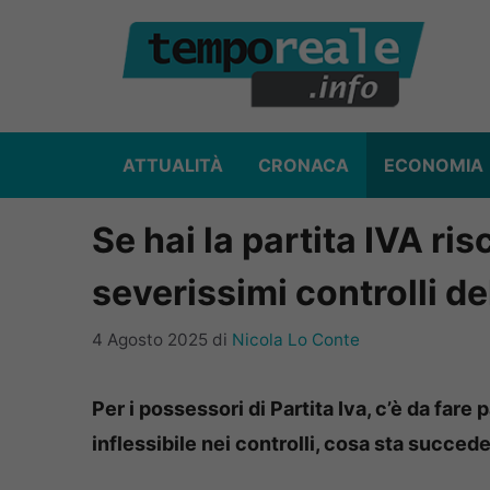
Vai
al
contenuto
ATTUALITÀ
CRONACA
ECONOMIA
Se hai la partita IVA ri
severissimi controlli de
4 Agosto 2025
di
Nicola Lo Conte
Per i possessori di Partita Iva, c’è da fare
inflessibile nei controlli, cosa sta succe