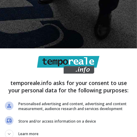
temporeale.info asks for your consent to use
 controlli dell’Agenzia delle Entrate – Temporeale.info (fonte: © ANSA)
your personal data for the following purposes:
Personalised advertising and content, advertising and content
largamento poi di regimi forfettari e con agevolazioni ha
measurement, audience research and services development
ratori autonomi
, che in questo modo possono pagare
Store and/or access information on a device
’altro canto, si richiede, alle partite IVA, la massima
e della loro situazione reddituale e amministrativa.
Learn more