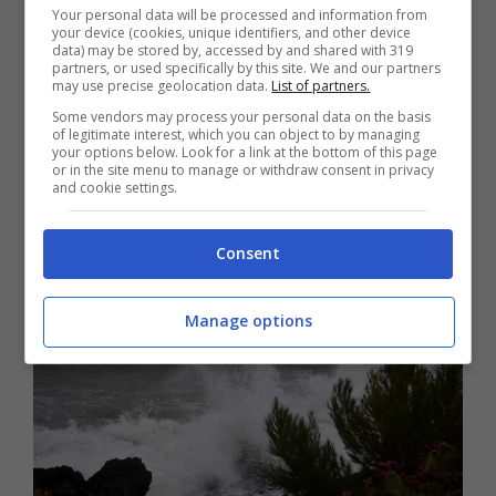
Your personal data will be processed and information from
precipitazioni.
“Il brutto tempo farà sentire i
your device (cookies, unique identifiers, and other device
data) may be stored by, accessed by and shared with 319
suoi effetti in particolare tra
Campania e
partners, or used specifically by this site. We and our partners
may use precise geolocation data.
List of partners.
Puglia
dove ci attendiamo fenomeni meno
Some vendors may process your personal data on the basis
importanti e principalmente contrassegnati
of legitimate interest, which you can object to by managing
your options below. Look for a link at the bottom of this page
da piovaschi sparsi”
, afferma il Meteo.it.
or in the site menu to manage or withdraw consent in privacy
and cookie settings.
Consent
Manage options