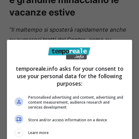
vacanze estive
“Il maltempo si sposterà rapidamente anche
su numerosi tratti del Centro, come su
Toscana, Marche, Abruzzo, Lazio e Molise
.
Prestare molta attenzione ai fenomeni che
temporeale.info asks for your consent to
potranno risultare anche abbondanti e
use your personal data for the following
violenti, accompagnati da impetuose
raffiche
purposes:
di vento, nubifragi e locali grandinate
“
, si
Personalised advertising and content, advertising and
legge.
content measurement, audience research and
services development
Lo scenario si presenterà sicuramente
Store and/or access information on a device
migliore al Sud, ma anche nella parte
Learn more
meridionale dell’Italia non mancheranno le