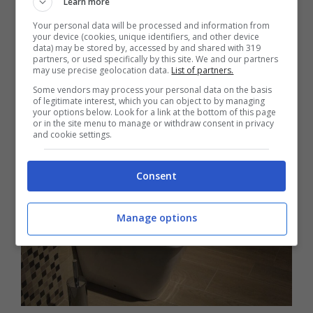
Learn more
del consumo idrico giornaliero domestico
Your personal data will be processed and information from
dipende proprio dallo sciacquone che
your device (cookies, unique identifiers, and other device
data) may be stored by, accessed by and shared with 319
disperde nel water una quantità compresa tra
partners, or used specifically by this site. We and our partners
may use precise geolocation data.
List of partners.
i 9 e 12 litri ogni volta che premiamo il
Some vendors may process your personal data on the basis
pulsante che attiva la cassetta di scarico.
of legitimate interest, which you can object to by managing
your options below. Look for a link at the bottom of this page
or in the site menu to manage or withdraw consent in privacy
and cookie settings.
Consent
Manage options