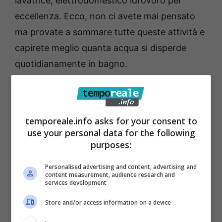
lavatrice, elettrodomestico idrovoro per
eccellenza. Ecco, non ci avete mai pensato
ma provate a sommare tutte queste attività e
capirete meglio quanta acqua si disperde
quotidianamente in bagno.
Quanta acqua consuma lo
scarico di un WC ? E’ una
temporeale.info asks for your consent to
quantità enorme
use your personal data for the following
purposes:
Abbiamo escluso dall’elenco delle azioni che
Personalised advertising and content, advertising and
content measurement, audience research and
contribuiscono al consumo di acqua in bagno
services development
quello “peggiore” di tutti ovvero
lo scarico di
Store and/or access information on a device
acqua dal WC
. Ebbene, a quanto pare, il 31%