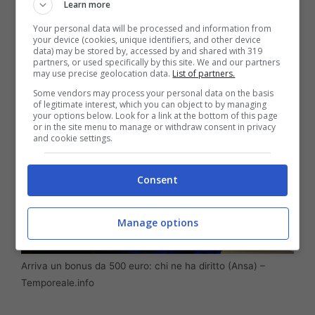
Learn more
interessati a questo contributo sono,
Your personal data will be processed and information from
your device (cookies, unique identifiers, and other device
secondo i calcoli del governo, circa 533mila.
data) may be stored by, accessed by and shared with 319
partners, or used specifically by this site. We and our partners
may use precise geolocation data.
List of partners.
Some vendors may process your personal data on the basis
of legitimate interest, which you can object to by managing
your options below. Look for a link at the bottom of this page
or in the site menu to manage or withdraw consent in privacy
and cookie settings.
Consent
Manage options
Arriva un bonus da 500 euro: chi ne ha diritto (Ansa) –
Temporeale.info