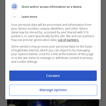
provvedimento atteso da tempo. L’obiettivo è
Store and/or access information on a device
quello di garantire una maggiore trasparenza
Learn more
in un ambito nel quale, finora, si è proceduto
Your personal data will be processed and information from
con una gestione arbitraria che non ha
your device (cookies, unique identifiers, and other device
data) may be stored by, accessed by and shared with 319
tenuto sempre conto delle esigenze di
partners, or used specifically by this site. We and our partners
may use precise geolocation data.
List of partners.
sicurezza stradale ma anche e soprattutto
Some vendors may process your personal data on the basis
dell’opportunità di fare cassa con i proventi
of legitimate interest, which you can object to by managing
your options below. Look for a link at the bottom of this page
delle multe emesse dagli autovelox stessi.
or in the site menu to manage or withdraw consent in privacy
and cookie settings.
Consent
Manage options