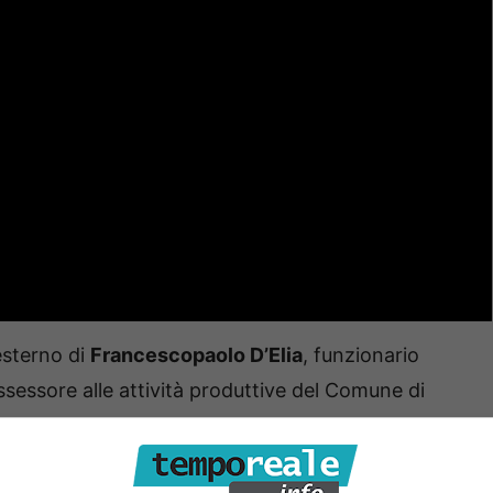
 esterno di
Francescopaolo D’Elia
, funzionario
ssessore alle attività produttive del Comune di
lia è stato inserito nell’organico del Comune di