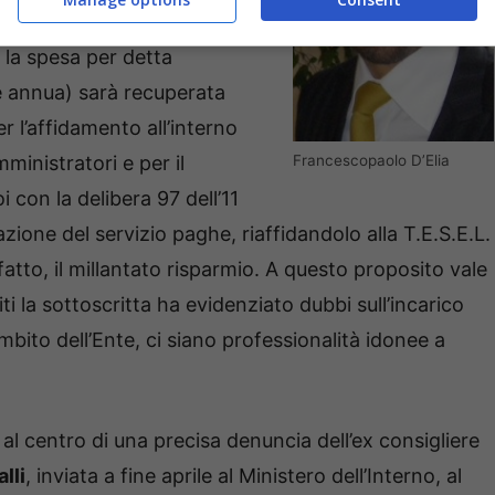
i nella delibera 87 del
 la spesa per detta
 annua) sarà recuperata
er l’affidamento all’interno
ministratori e per il
Francescopaolo D’Elia
 con la delibera 97 dell’11
ione del servizio paghe, riaffidandolo alla T.E.S.E.L.
atto, il millantato risparmio. A questo proposito vale
ti la sottoscritta ha evidenziato dubbi sull’incarico
ambito dell’Ente, ci siano professionalità idonee a
l centro di una precisa denuncia dell’ex consigliere
lli
, inviata a fine aprile al Ministero dell’Interno, al