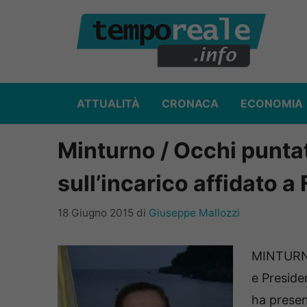
Vai
al
contenuto
ATTUALITÀ
CRONACA
ECONOMIA
Minturno / Occhi puntat
sull’incarico affidato 
18 Giugno 2015
di
Giuseppe Mallozzi
MINTURNO 
e Presid
ha presen