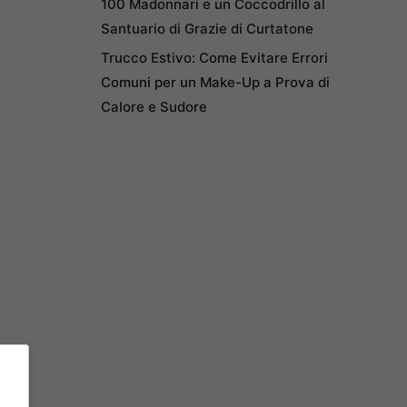
100 Madonnari e un Coccodrillo al
Santuario di Grazie di Curtatone
Trucco Estivo: Come Evitare Errori
Comuni per un Make-Up a Prova di
Calore e Sudore