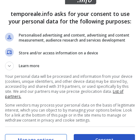
do fino al 31 dicembre, salvo proroga, per 18 ore
temporeale.info asks for your consent to use
 così
come già anticipato su Temporeale.info
.
your personal data for the following purposes:
Personalised advertising and content, advertising and content
, che hanno portato a conferire incarico esterno con
measurement, audience research and services development
te della Provincia di Latina dott. Francescopaolo
Store and/or access information on a device
rafico, Elettorale, Igiene, Ambiente, Acquisto beni e
Learn more
 Collegio dei Revisori dei Conti a limitare le spese a
Your personal data will be processed and information from your device
(cookies, unique identifiers, and other device data) may be stored by,
accessed by and shared with 319 partners, or used specifically by this
site. We and our partners may use precise geolocation data.
List of
 PD – si chiede se,
partners.
Some vendors may process your personal data on the basis of legitimate
ano presenti professionalità
interest, which you can object to by managing your options below. Look
for a link at the bottom of this page or in the site menu to manage or
funzionario esterno all’Ente;
withdraw consent in privacy and cookie settings.
 svolgere tali incarichi al
n possesso dei requisiti
Manage options
Consent