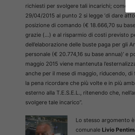
richiesti per svolgere tali incarichi; come ma
29/04/2015 al punto 2 si legge ‘di dare atto
posizione di comando (€ 18.666,70 su base
grazie (…) e al risparmio di costi previsto p
dell’elaborazione delle buste paga per gli Am
personale (€ 20.774,16 su base annua)’ e poi
maggio 2015 viene mantenuta l’esternalizzaz
anche per il mese di maggio, riducendo, di f
la pena ricordare che più volte e in più ambi
esterno alla T.E.S.E.L., ritenendo che, nell’
svolgere tale incarico”.
Lo stesso argomento è a
comunale
Livio Pentima