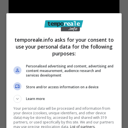
temporeale.info asks for your consent to
use your personal data for the following
Roberta – figlia di Adele Borsellino e nipote di
purposes:
Paolo, Salvatore e Rita – compie, dunque, un
“viaggio” di parole che va a ritroso di
Personalised advertising and content, advertising and
content measurement, audience research and
trentadue anni per attraversare i giorni che
services development
consegnarono alla morte il giudice Borsellino
Store and/or access information on a device
e gli agenti della sua scorta –
Agostino
Learn more
Catalano, Walter Eddie Cosina, Emanuela
Your personal data will be processed and information from
Loi, Claudio Traina e Vincenzo Fabio Li Muli
–
your device (cookies, unique identifiers, and other device
data) may be stored by, accessed by and shared with 319
con l’enorme peso di aver vissuto la tragica
partners, or used specifically by this site. We and our partners
may use precise geolocation data.
List of partners.