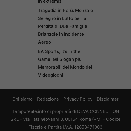
in extremis
Tragedia in Perù: Monza e
Seregno in Lutto per la
Perdita di Due Famiglie
Brianzole in Incidente
Aereo
EA Sports, It’s in the
Game: Gli Slogan più
Memorabili del Mondo dei
Videogiochi
Chi siamo
-
Redazione
-
Privacy Policy
-
Disclaimer
Temporeale.info di proprietà di DEVA CONNECTION
SRL - Via Tata Giovanni 8, 00154 Roma (RM) - Codice
Fiscale e Partita I.V.A. 12658471003