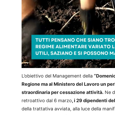
L
U
o
n
a
m
d
u
L’obiettivo del Management della
“Domenico
e
t
d
e
:
Regione ma al Ministero del Lavoro un per
7
0
.
2
straordinaria per cessazione attività.
Ne do
0
%
retroattivo dal 6 marzo
, i 29 dipendenti de
della trattativa avviata, alla luce della ma