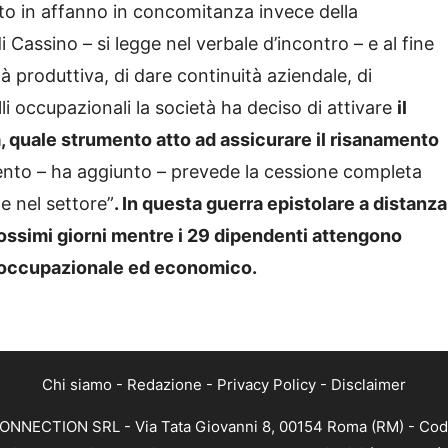
to in affanno in concomitanza invece della
 Cassino – si legge nel verbale d’incontro – e al fine
tà produttiva, di dare continuità aziendale, di
li occupazionali la società ha deciso di attivare
il
quale strumento atto ad assicurare il risanamento
to – ha aggiunto – prevede la cessione completa
e nel settore”
. In questa guerra epistolare a distanza
rossimi giorni mentre i 29 dipendenti attengono
ro occupazionale ed economico.
Chi siamo
-
Redazione
-
Privacy Policy
-
Disclaimer
CONNECTION SRL - Via Tata Giovanni 8, 00154 Roma (RM) - Codic