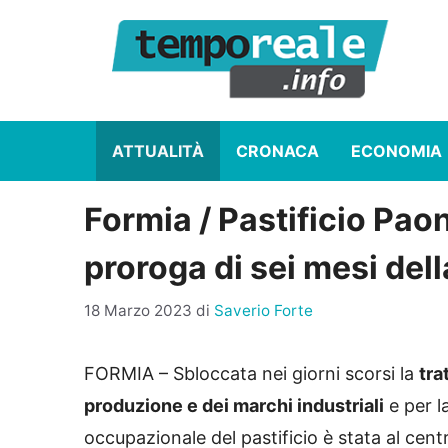
Vai
al
contenuto
ATTUALITÀ
CRONACA
ECONOMIA
Formia / Pastificio Paon
proroga di sei mesi del
18 Marzo 2023
di
Saverio Forte
FORMIA – Sbloccata nei giorni scorsi la
tra
produzione e dei marchi industriali
e per l
occupazionale del pastificio è stata al cen