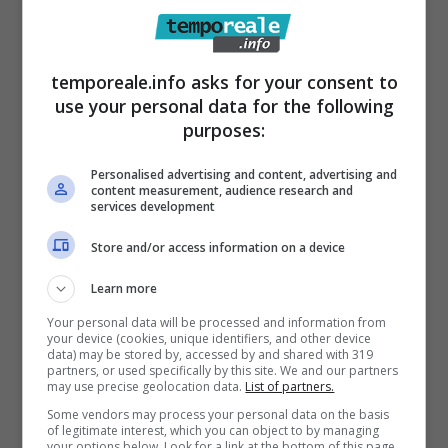
anche essere congelati
e c’è un motivo
specifico per cui si dovrebbe iniziare a usarli
temporeale.info asks for your consent to
anche in questo modo.
use your personal data for the following
purposes:
Limoni congelati, ecco
Personalised advertising and content, advertising and
come usarli e a che cosa
content measurement, audience research and
services development
possono servire: così si
Store and/or access information on a device
sfruttano tutte le loro
Learn more
proprietà
Your personal data will be processed and information from
your device (cookies, unique identifiers, and other device
data) may be stored by, accessed by and shared with 319
E’ stato infatti dimostrato che congelando i
partners, or used specifically by this site. We and our partners
may use precise geolocation data.
List of partners.
limoni
si possono sfruttare tutte le loro
Some vendors may process your personal data on the basis
proprietà al massimo
. La procedura e il modo
of legitimate interest, which you can object to by managing
your options below. Look for a link at the bottom of this page