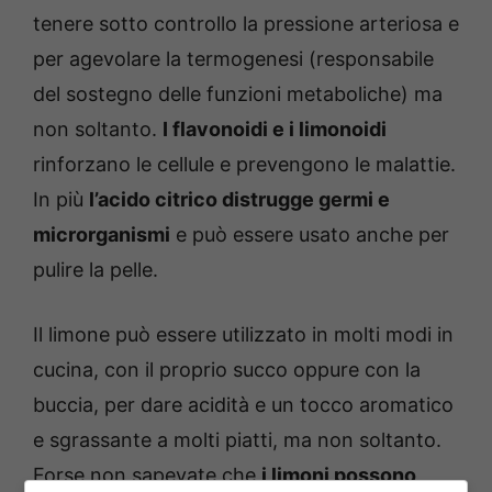
tenere sotto controllo la pressione arteriosa e
per agevolare la termogenesi (responsabile
del sostegno delle funzioni metaboliche) ma
non soltanto.
I flavonoidi e i limonoidi
rinforzano le cellule e prevengono le malattie.
In più
l’acido citrico distrugge germi e
microrganismi
e può essere usato anche per
pulire la pelle.
Il limone può essere utilizzato in molti modi in
cucina, con il proprio succo oppure con la
buccia, per dare acidità e un tocco aromatico
e sgrassante a molti piatti, ma non soltanto.
Forse non sapevate che
i limoni possono