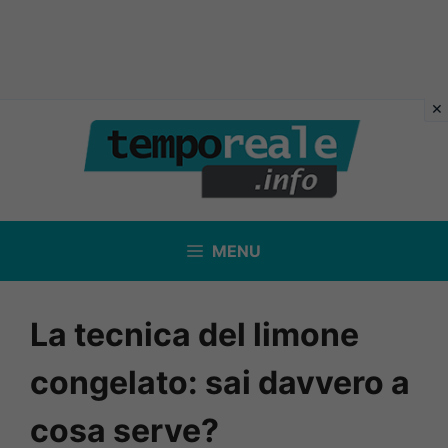
Vai
al
contenuto
MENU
La tecnica del limone
congelato: sai davvero a
cosa serve?