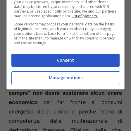
your device (cookies, unique identifiers, and other device
data) may be stored by, accessed by and shared with 319
determina della dirigente numero 807 del 14
partners, or used specifically by this site. We and our partners
may use precise geolocation data.
List of partners.
settembre 2021 del settore Polizia Locale
Some vendors may process your personal data on the basis
Annamaria De Filippis che, impegnando
of legitimate interest, which you can object to by managing
your options below. Look for a link at the bottom of this page
256.200,00 euro Ivati, ha incaricato la società
or in the site menu to manage or withdraw consent in privacy
and cookie settings.
irpina “Rbr Light” di Scampitella di installare
gli addobbi natalizi a Gaeta anche per
Consent
l’edizione 2022.
Secondo il sindaco Cristian
Leccese ed il delegato al rampo Giovanni Di
Manage options
Tucci il comune “ora così è avvenuto da
sempre” non dovrà sostenere alcun onere
economico
per far fronte ai consumi
energetici delle luminarie perché “sono di
competenza della multinazionale di
derivazione francese Citelum Italia che,