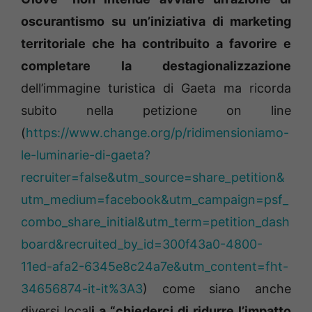
oscurantismo su un’iniziativa di marketing
territoriale che ha contribuito a favorire e
completare la destagionalizzazione
dell’immagine turistica di Gaeta ma ricorda
subito nella petizione on line
(
https://www.change.org/p/ridimensioniamo-
le-luminarie-di-gaeta?
recruiter=false&utm_source=share_petition&
utm_medium=facebook&utm_campaign=psf_
combo_share_initial&utm_term=petition_dash
board&recruited_by_id=300f43a0-4800-
11ed-afa2-6345e8c24a7e&utm_content=fht-
34656874-it-it%3A3
) come siano anche
diversi local
i a “chiederci di ridurre l’impatto