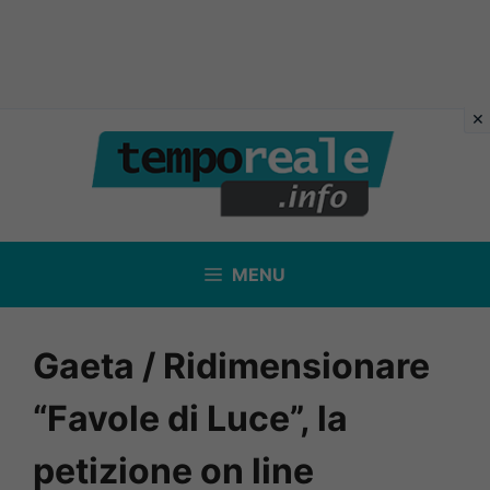
Vai
al
contenuto
MENU
Gaeta / Ridimensionare
“Favole di Luce”, la
petizione on line