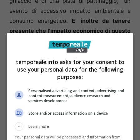
ghiaccio e di una pista di pattinaggio, “un
evento di eccessivo impatto ambientale e
consumo energetico.
E’ inoltre da tenere
presente che l’impatto economico di questo
evento sulle spese comunali non sono
commisurate ai ricavi economici che il
Comune può perseguire dallo stesso e che,
temporeale.info asks for your consent to
use your personal data for the following
gioco forza, si andranno ad abbattere sui
purposes:
cittadini”.
Personalised advertising and content, advertising and
content measurement, audience research and
Il
comune si difende affermando che
services development
indietro non si può tornare
. C’è bisogno di
Store and/or access information on a device
rispettare alcuni contratti biennali sottoscritti
Learn more
nel 2021 (e dunque in scadenza con l’edizione
Your personal data will be processed and information from
di quest’anno delle Luminarie) come la