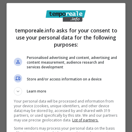
estive, un luogo ad alta densità demografica
e di relazioni sociali: dobbiamo vivere questi
episodi con senso di responsabilità e senza
temporeale.info asks for your consent to
eccessivi allarmismi. Per tali motivi diventa
use your personal data for the following
purposes:
ancora più importante che ognuno di noi
faccia la sua parte con senso di
Personalised advertising and content, advertising and
content measurement, audience research and
responsabilità verso se stesso e verso gli altri.
services development
Ricordiamoci sempre che distanziamento
Store and/or access information on a device
sociale e utilizzo di mascherine nei luoghi
Learn more
chiusi, o dove c’è alta concentrazione di
persone, sono la nostra miglior difesa.”
Your personal data will be processed and information from
your device (cookies, unique identifiers, and other device
data) may be stored by, accessed by and shared with 319
partners, or used specifically by this site. We and our partners
A sottolineare la celerità dello svolgimento dei
may use precise geolocation data.
List of partners.
tamponi è stata anche
Paola Villa,
il sindaco
Some vendors may process your personal data on the basis