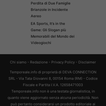
Perdita di Due Famiglie
Brianzole in Incidente
Aereo
EA Sports, It’s in the
Game: Gli Slogan più
Memorabili del Mondo dei
Videogiochi
Chi siamo
-
Redazione
-
Privacy Policy
-
Disclaimer
Temporeale.info di proprietà di DEVA CONNECTION
SRL - Via Tata Giovanni 8, 00154 Roma (RM) - Codice
Fiscale e Partita I.V.A. 12658471003
Temporeale.info non è una testata giornalistica, in
quanto viene aggiornato senza alcuna periodicità. Non
può pertanto considerarsi un prodotto editoriale ai