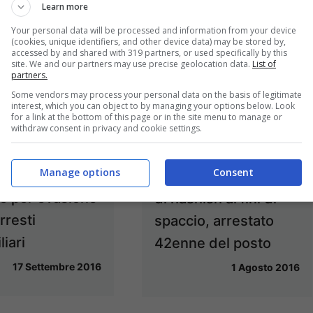
Learn more
Your personal data will be processed and information from your device
(cookies, unique identifiers, and other device data) may be stored by,
accessed by and shared with 319 partners, or used specifically by this
site. We and our partners may use precise geolocation data.
List of
partners.
Some vendors may process your personal data on the basis of legitimate
interest, which you can object to by managing your options below. Look
for a link at the bottom of this page or in the site menu to manage or
withdraw consent in privacy and cookie settings.
Manage options
Consent
ina / Arrestato
Cassino / Detenzione
e per evasione
di hashish ai fini di
rresti
spaccio, arrestato
liari
42enne del posto
17 Settembre 2016
1 Agosto 2016