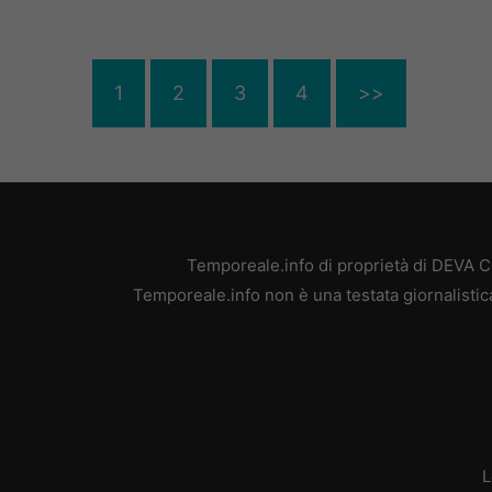
1
2
3
4
>>
Temporeale.info di proprietà di DEVA 
Temporeale.info non è una testata giornalistic
L