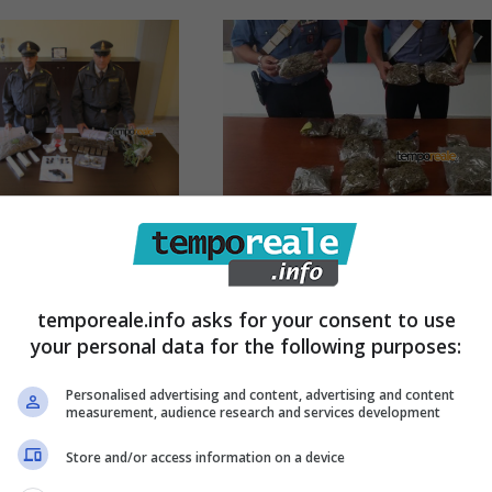
/ Arrestato
Aprilia / Cocaina,
 con quasi 3
hashish e marijuana
droga
temporeale.info asks for your consent to use
in casa: arrestata una
your personal data for the following purposes:
11 Ottobre 2016
25enne
Personalised advertising and content, advertising and content
measurement, audience research and services development
22 Settembre 2016
Store and/or access information on a device