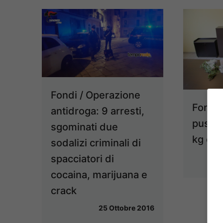
Fondi / Operazione
Fondi 
antidroga: 9 arresti,
pusher
sgominati due
kg di 
sodalizi criminali di
spacciatori di
cocaina, marijuana e
crack
25 Ottobre 2016