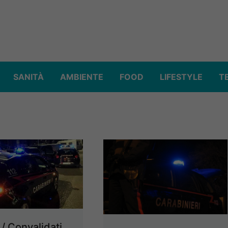
SANITÀ
AMBIENTE
FOOD
LIFESTYLE
T
 / Convalidati