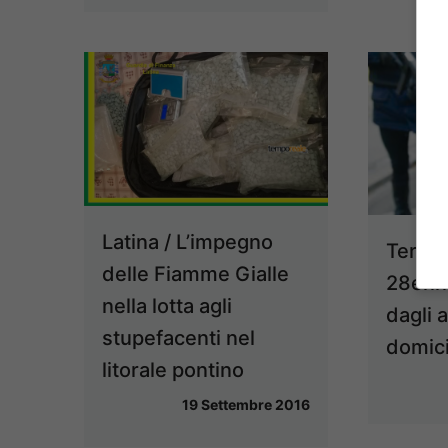
Latina / L’impegno
Terrac
delle Fiamme Gialle
28enn
nella lotta agli
dagli a
stupefacenti nel
domici
litorale pontino
19 Settembre 2016