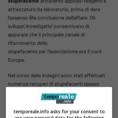
stupefacente
attraverso appositi reagenti e
attrezzatura da laboratorio, prima di dare
l’assenso ålla conclusione dell’affare. Gli
sviluppi investigativi consentivano di
appurare che il principale canale di
rifornimento dello
stupefacente per l’associazione era il nord
Europa.
Nel corso delle indagini sono stati effettuati
numerosi recuperi di stupefacenti spesso
operati, per ragioni di opportunità, da altre FF
PP:
temporeale.info asks for your consent to
use your personal data for the following