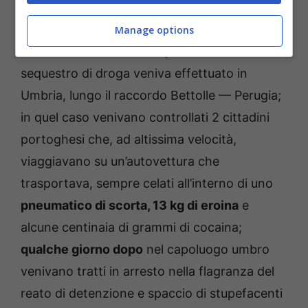
centinaia di ovuli, celati all&#39;interno di una
ruota di scorta;
Manage options
la
settimana successiva
, un altro maxi
sequestro di droga veniva effettuato in
Umbria, lungo il raccordo Bettolle — Perugia;
in quel caso venivano controllati 2 cittadini
portoghesi che, ad altissima velocità,
viaggiavano su un’autovettura che
trasportava, sempre celati all’interno di uno
pneumatico di scorta, 13 kg di eroina
e
alcune centinaia di grammi di cocaina;
qualche giorno dopo
nel capoluogo umbro
venivano tratti in arresto nella flagranza del
reato di detenzione e spaccio di stupefacenti