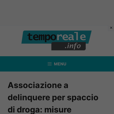
Vai
al
contenuto
MENU
Associazione a
delinquere per spaccio
di droga: misure