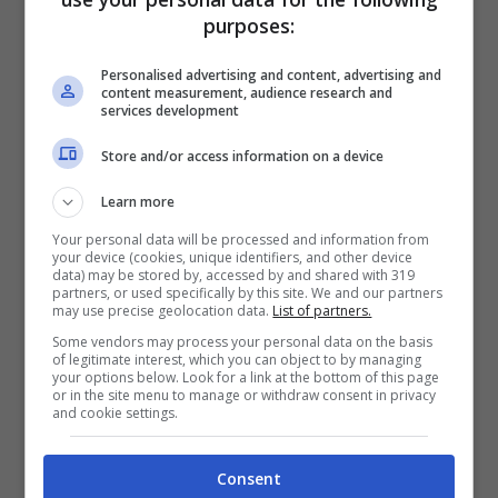
purposes:
Personalised advertising and content, advertising and
content measurement, audience research and
services development
Store and/or access information on a device
Learn more
Your personal data will be processed and information from
your device (cookies, unique identifiers, and other device
data) may be stored by, accessed by and shared with 319
partners, or used specifically by this site. We and our partners
may use precise geolocation data.
List of partners.
il
19 marzo 2023
, al valico di Bardonecchia,
Some vendors may process your personal data on the basis
of legitimate interest, which you can object to by managing
un uomo di origine campana veniva
your options below. Look for a link at the bottom of this page
or in the site menu to manage or withdraw consent in privacy
sottoposto a perquisizione e trovato in
and cookie settings.
possesso di 36 kg di stupefacente – di cui
31
kg di eroina e 5 kg di cocaina
– suddiviso in
Consent