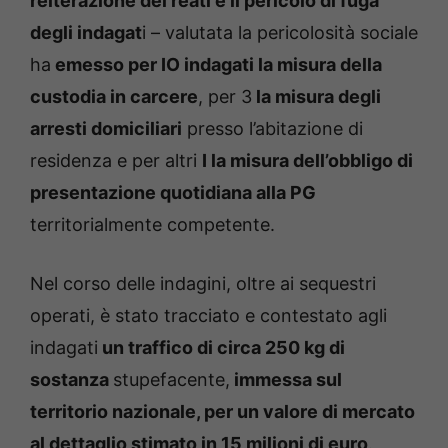
reiterazione dei reati e il pericolo di fuga
degli indagat
i – valutata la pericolosità sociale
ha
emesso per IO indagati la misura della
custodia in carcere
, per 3
la misura degli
arresti domiciliari
presso l’abitazione di
residenza e per altri
I la misura dell’obbligo di
presentazione quotidiana alla PG
territorialmente competente.
Nel corso delle indagini, oltre ai sequestri
operati, è stato tracciato e contestato agli
indagati
un traffico di circa 250 kg di
sostanza
stupefacente,
immessa sul
territorio nazionale, per un valore di mercato
al dettaglio stimato in 15 milioni di euro
.