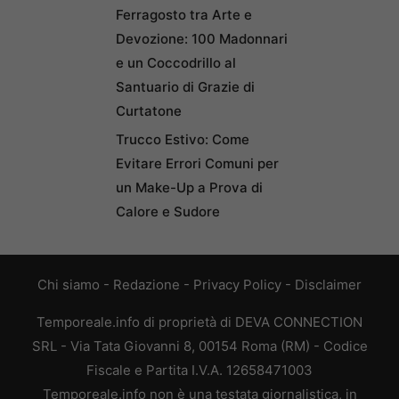
Ferragosto tra Arte e
Devozione: 100 Madonnari
e un Coccodrillo al
Santuario di Grazie di
Curtatone
Trucco Estivo: Come
Evitare Errori Comuni per
un Make-Up a Prova di
Calore e Sudore
Chi siamo
-
Redazione
-
Privacy Policy
-
Disclaimer
Temporeale.info di proprietà di DEVA CONNECTION
SRL - Via Tata Giovanni 8, 00154 Roma (RM) - Codice
Fiscale e Partita I.V.A. 12658471003
Temporeale.info non è una testata giornalistica, in