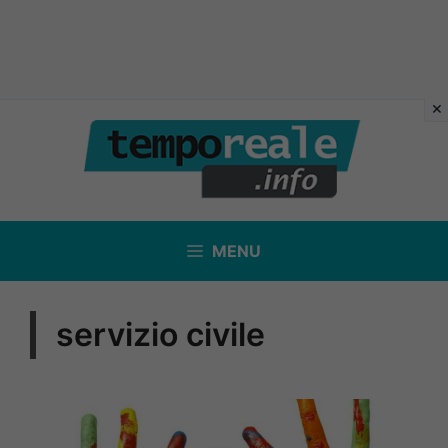
Vai
al
contenuto
MENU
servizio civile