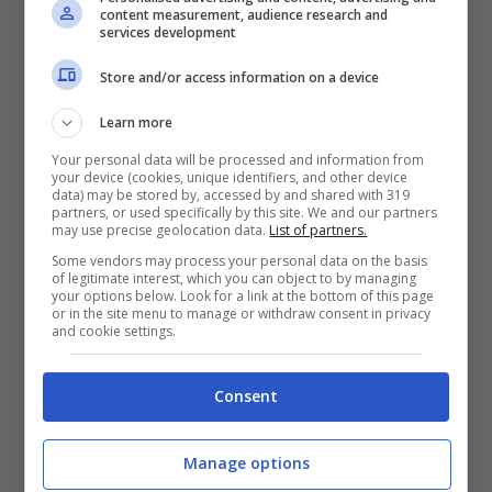
content measurement, audience research and
9 Ottobre 2020
services development
Store and/or access information on a device
Learn more
Your personal data will be processed and information from
your device (cookies, unique identifiers, and other device
data) may be stored by, accessed by and shared with 319
partners, or used specifically by this site. We and our partners
may use precise geolocation data.
List of partners.
Some vendors may process your personal data on the basis
of legitimate interest, which you can object to by managing
your options below. Look for a link at the bottom of this page
or in the site menu to manage or withdraw consent in privacy
and cookie settings.
Consent
Formia / Il Comune accreditato al
Servizio Civile Universale
Manage options
12 Giugno 2020