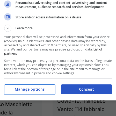
Personalised advertising and content, advertising and content
le di piazza
città
measurement, audience research and services development
occo
7 Maggio 2021
Store and/or access information on a device
19 Ottobre 2021
Learn more
Your personal data will be processed and information from your device
(cookies, unique identifiers, and other device data) may be stored by,
accessed by and shared with 319 partners, or used specifically by this
site. We and our partners may use precise geolocation data.
List of
partners.
Some vendors may process your personal data on the basis of legitimate
interest, which you can object to by managing your options below. Look
for a link at the bottom of this page or in the site menu to manage or
withdraw consent in privacy and cookie settings.
Manage options
Consent
Spigno / Contagi da
 Scuola: il
Covid-19, il sindaco
co Maschietto
Vento: “14 febbraio
de la