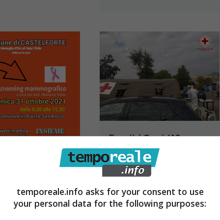
Fondi / Covid19,
contrasto e
forte / Tumore,
prevenzione:
ning
prosegue lo
temporeale.info asks for your consent to use
grafico
screening delle
your personal data for the following purposes:
to al centro
comunità straniere in