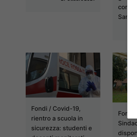
comuna
San R
Fondi / Covid-19,
Fondi /
rientro a scuola in
Sinda
sicurezza: studenti e
dispon