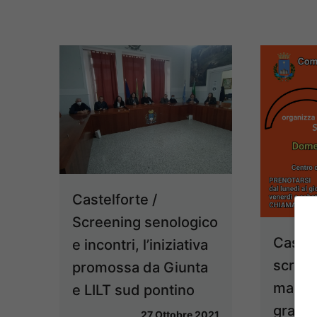
Castelforte /
Screening senologico
Castel
e incontri, l’iniziativa
scree
promossa da Giunta
mammo
e LILT sud pontino
gratui
27 Ottobre 2021