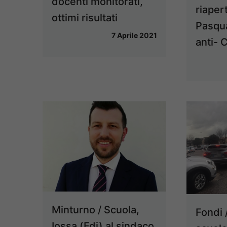
docenti monitorati,
riaper
ottimi risultati
Pasqu
7 Aprile 2021
anti- 
Minturno / Scuola,
Fondi 
Iossa (Fdi) al sindaco