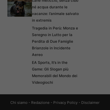
cane meticcio, senza cibo
né acqua durante le
vacanze: l’animale salvato
in extremis
Tragedia in Perù: Monza e
Seregno in Lutto per la
Perdita di Due Famiglie
Brianzole in Incidente
Aereo
EA Sports, It’s in the
Game: Gli Slogan più
Memorabili del Mondo dei
Videogiochi
Chi siamo
-
Redazione
-
Privacy Policy
-
Disclaimer