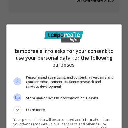
29 Settembre 2022
temporeale.info asks for your consent to
use your personal data for the following
purposes:
Personalised advertising and content, advertising and
content measurement, audience research and
services development
Store and/or access information on a device
Sud Pontino / Parco Riviera di Ulisse
Learn more
a Venezia presenta il Premio
Your personal data will be processed and information from
your device (cookies, unique identifiers, and other device
Afrodite 2022 e premia Rocio