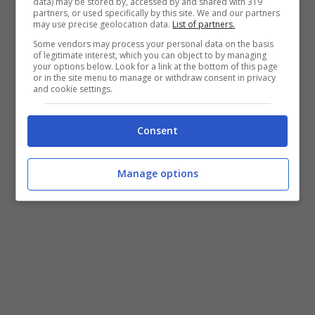
data) may be stored by, accessed by and shared with 319
partners, or used specifically by this site. We and our partners
Morales
may use precise geolocation data.
List of partners.
10 Settembre 2022
Some vendors may process your personal data on the basis
of legitimate interest, which you can object to by managing
your options below. Look for a link at the bottom of this page
or in the site menu to manage or withdraw consent in privacy
and cookie settings.
Consent
Manage options