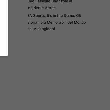
Due Famiglie Brianzole in
Incidente Aereo
EA Sports, It’s in the Game: Gli
Slogan più Memorabili del Mondo
dei Videogiochi