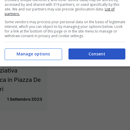
accessed by and shared with 319 partners, or used specifically by this
site. We and our partners may use precise geolocation data.
List of
partners.
Some vendors may process your personal data on the basis of legitimate
interest, which you can object to by managing your options below. Look
for a link at the bottom of this page or in the site menu to manage or
withdraw consent in privacy and cookie settings.
/ “Progetto
, la settima
Manage options
Consent
ne
iziativa
ca in Piazza De
ri
1 Settembre 2023