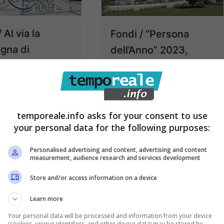
 Al via la
Fondi / “Persona
gna di
dell’Anno” 2023,
ramento soci
entro martedì 26
dicembre le
ssociazione
candidature della
oco Fondi –
undicesima edizione
temporeale.info asks for your consent to use
your personal data for the following purposes:
5 Dicembre 2023
16 Gennaio 2024
Personalised advertising and content, advertising and content
measurement, audience research and services development
Store and/or access information on a device
Learn more
Your personal data will be processed and information from your device
(cookies, unique identifiers, and other device data) may be stored by,