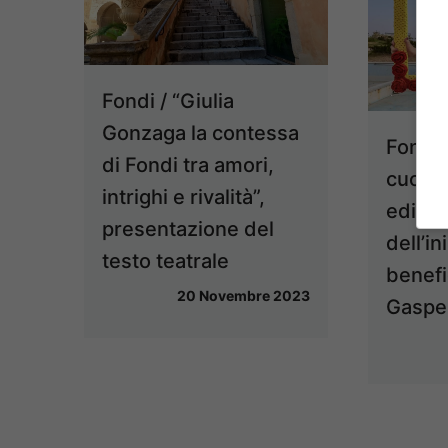
Fondi / “Giulia
Gonzaga la contessa
Fondi 
di Fondi tra amori,
cuore”
intrighi e rivalità”,
edizio
presentazione del
dell’in
testo teatrale
benefi
20 Novembre 2023
Gaspe