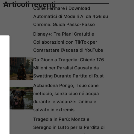
Articoli recenti
Come Fermare i Download
Automatici di Modelli AI da 4GB su
Chrome: Guida Passo-Passo
Disney+: Tra Piani Gratuiti e
Collaborazioni con TikTok per
Contrastare l’Ascesa di YouTube
Da Gioco a Tragedia: Chiede 176
Milioni per Paralisi Causata da
Swatting Durante Partita di Rust
Abbandona Pongo, il suo cane
meticcio, senza cibo né acqua
durante le vacanze: l’animale
salvato in extremis
Tragedia in Perù: Monza e
Seregno in Lutto per la Perdita di