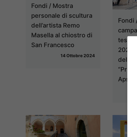
Fondi / Mostra
personale di scultura
Fondi /
dell’artista Remo
campa
Masella al chiostro di
tesse
San Francesco
2024
14 Ottobre 2024
dell’a
“Pro L
Aps”