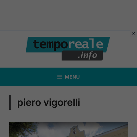
Vai
al
contenuto
MENU
piero vigorelli