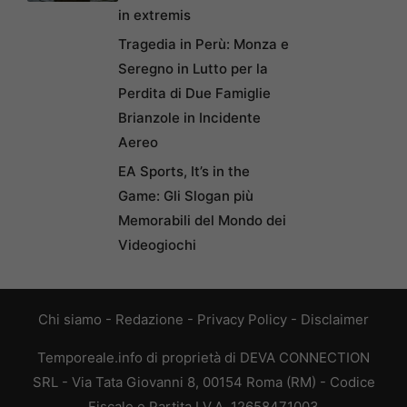
in extremis
Tragedia in Perù: Monza e
Seregno in Lutto per la
Perdita di Due Famiglie
Brianzole in Incidente
Aereo
EA Sports, It’s in the
Game: Gli Slogan più
Memorabili del Mondo dei
Videogiochi
Chi siamo
-
Redazione
-
Privacy Policy
-
Disclaimer
Temporeale.info di proprietà di DEVA CONNECTION
SRL - Via Tata Giovanni 8, 00154 Roma (RM) - Codice
Fiscale e Partita I.V.A. 12658471003