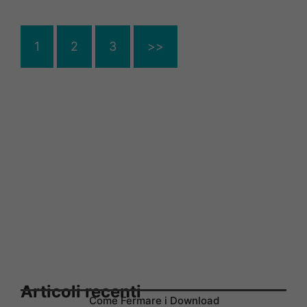
1
2
3
>>
Articoli recenti
Come Fermare i Download