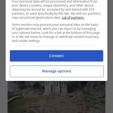
Your personal data will be processed and information from
pellegrinaggio a piedi da Cellole fino
your device (cookies, unique identifiers, and other device
data) may be stored by, accessed by and shared with 319
alla Madonna della Civita
partners, or used specifically by this site. We and our partners
may use precise geolocation data.
List of partners.
9 Settembre 2016
Some vendors may process your personal data on the basis
of legitimate interest, which you can object to by managing
your options below. Look for a link at the bottom of this page
or in the site menu to manage or withdraw consent in privacy
and cookie settings.
Consent
Manage options