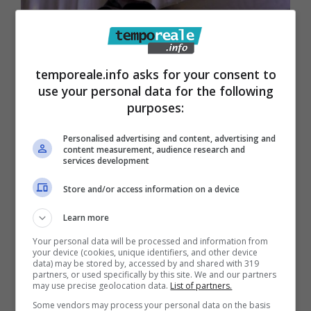
temporeale.info asks for your consent to
use your personal data for the following
purposes:
Personalised advertising and content, advertising and
content measurement, audience research and
services development
Store and/or access information on a device
Terracina / “Free Beach”: niente
Learn more
autorizzazione a procedere in
Your personal data will be processed and information from
your device (cookies, unique identifiers, and other device
Parlamento europeo per Procaccini
data) may be stored by, accessed by and shared with 319
partners, or used specifically by this site. We and our partners
2 Dicembre 2022
may use precise geolocation data.
List of partners.
Some vendors may process your personal data on the basis