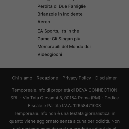
Perdita di Due Famiglie
Brianzole in Incidente
Aereo
EA Sports, It’s in the
Game: Gli Slogan più
Memorabili del Mondo dei
Videogiochi
Chi siamo
-
Redazione
-
Privacy Policy
-
Disclaimer
Temporeale.info di proprietà di DEVA CONNECTION
SRL - Via Tata Giovanni 8, 00154 Roma (RM) - Codice
Fiscale e Partita I.V.A. 12658471003
Temporeale.info non è una testata giornalistica, in
quanto viene aggiornato senza alcuna periodicità. Non
può pertanto considerarsi un prodotto editoriale ai