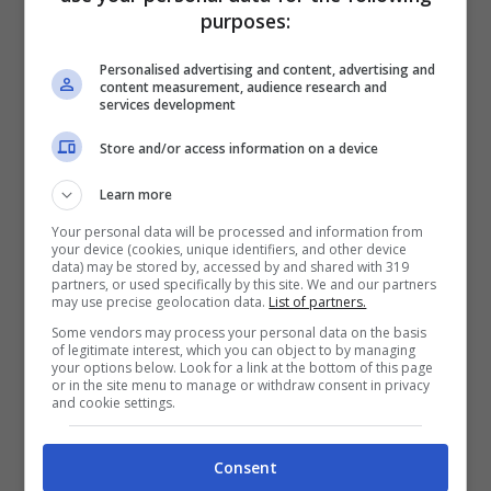
purposes:
Formia / “L’inferno in terra”, il ricordo
Personalised advertising and content, advertising and
di Aushwitz nella straordinaria
content measurement, audience research and
services development
testimonianza di Piero Terracina
Store and/or access information on a device
18 Marzo 2016
Learn more
Your personal data will be processed and information from
your device (cookies, unique identifiers, and other device
data) may be stored by, accessed by and shared with 319
partners, or used specifically by this site. We and our partners
may use precise geolocation data.
List of partners.
Some vendors may process your personal data on the basis
of legitimate interest, which you can object to by managing
your options below. Look for a link at the bottom of this page
or in the site menu to manage or withdraw consent in privacy
and cookie settings.
Consent