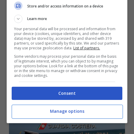
Store and/or access information on a device
Learn more
Your personal data will be processed and information from
your device (cookies, unique identifiers, and other device
data) may be stored by, accessed by and shared with 319
partners, or used specifically by this site. We and our partners
may use precise geolocation data.
List of partners.
Some vendors may process your personal data on the basis
of legitimate interest, which you can object to by managing
your options below. Look for a link at the bottom of this page
Formia / Occupa un tratto di spiaggia
or in the site menu to manage or withdraw consent in privacy
and cookie settings.
come deposito di ombrelloni e
lettini: 32enne denunciata
Consent
29 Agosto 2019
Manage options