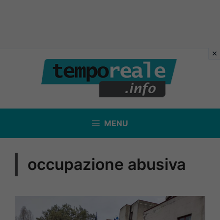
Vai
al
contenuto
MENU
occupazione abusiva