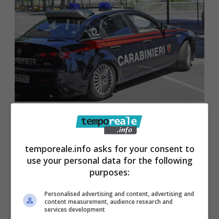
Gaeta / Occupa abusivamente un
appartamento, 38enne denunciato
temporeale.info asks for your consent to
2 Maggio 2020
use your personal data for the following
purposes:
Personalised advertising and content, advertising and
content measurement, audience research and
services development