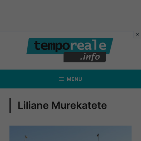
Vai
al
contenuto
MENU
Liliane Murekatete