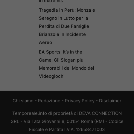
in extremis
Tragedia in Perù: Monza e
Seregno in Lutto per la
Perdita di Due Famiglie
Brianzole in Incidente
Aereo
EA Sports, It’s in the
Game: Gli Slogan più
Memorabili del Mondo dei
Videogiochi
Chi siamo
-
Redazione
-
Privacy Policy
-
Disclaimer
Temporeale.info di proprietà di DEVA CONNECTION
SRL - Via Tata Giovanni 8, 00154 Roma (RM) - Codice
Fiscale e Partita I.V.A. 12658471003