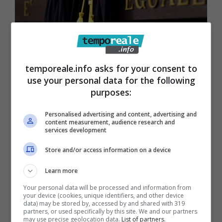
temporeale.info asks for your consent to
use your personal data for the following
purposes:
Latina / Scandalo Karibu e del
consorzio Aid, restano ai domiciliari
Personalised advertising and content, advertising and
content measurement, audience research and
moglie e suocera di Soumahoro
services development
7 Novembre 2023
Store and/or access information on a device
Learn more
Your personal data will be processed and information from
your device (cookies, unique identifiers, and other device
data) may be stored by, accessed by and shared with 319
partners, or used specifically by this site. We and our partners
may use precise geolocation data.
List of partners.