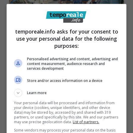
temporeale.info asks for your consent to
use your personal data for the following
purposes:
Gaeta / Cade dal secondo piano,
Personalised advertising and content, advertising and
content measurement, audience research and
grave una donna di 50 anni
services development
3 Luglio 2015
Store and/or access information on a device
Learn more
Your personal data will be processed and information from
your device (cookies, unique identifiers, and other device
data) may be stored by, accessed by and shared with 319
partners, or used specifically by this site. We and our partners
may use precise geolocation data.
List of partners.
Some vendors may process your personal data on the basis