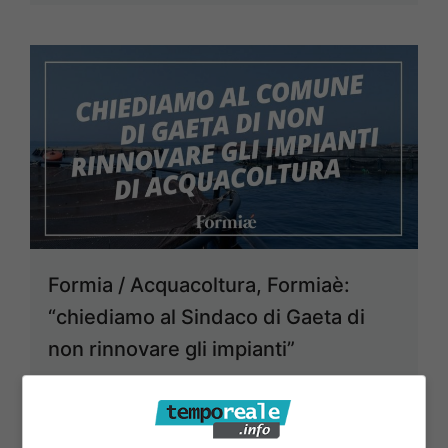
Formia / Acquacoltura, Formiaè:
“chiediamo al Sindaco di Gaeta di
non rinnovare gli impianti”
14 Dicembre 2020