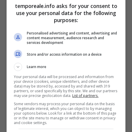
temporeale.info asks for your consent to
use your personal data for the following
purposes:
Personalised advertising and content, advertising and
content measurement, audience research and
services development
Store and/or access information on a device
Learn more
Your personal data will be processed and information from
your device (cookies, unique identifiers, and other device
data) may be stored by, accessed by and shared with 319
partners, or used specifically by this site. We and our partners
Gaeta / Concessioni di fronte
may use precise geolocation data.
List of partners.
l’Annunziata? Crocco chiede
Some vendors may process your personal data on the basis
of legitimate interest, which you can object to by managing
spiegazioni
your options below. Look for a link at the bottom of this page
or in the site menu to manage or withdraw consent in privacy
25 Febbraio 2017
and cookie settings.