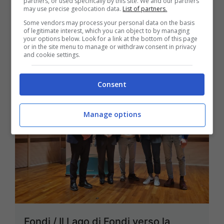
partners, or used specifically by this site. We and our partners
may use precise geolocation data.
List of partners.
18 Aprile 2023
Some vendors may process your personal data on the basis
of legitimate interest, which you can object to by managing
your options below. Look for a link at the bottom of this page
or in the site menu to manage or withdraw consent in privacy
and cookie settings.
Consent
Manage options
Fondi / Il Lago di Fondi verso la