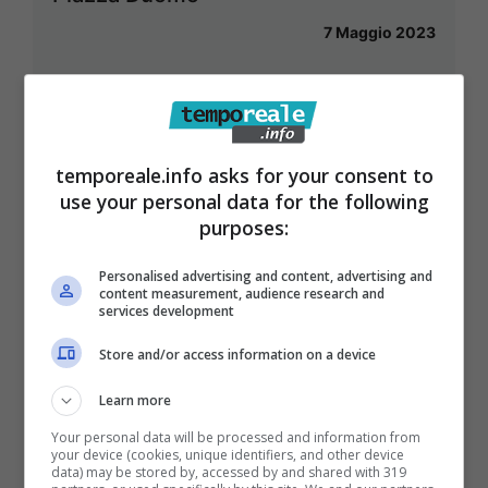
7 Maggio 2023
temporeale.info asks for your consent to
use your personal data for the following
purposes:
Personalised advertising and content, advertising and
content measurement, audience research and
services development
Store and/or access information on a device
Fondi / Tar respinge il ricorso del
Learn more
comitato “No al forno crematorio”. Il
Your personal data will be processed and information from
sindaco: “Sentenza conferma le
your device (cookies, unique identifiers, and other device
data) may be stored by, accessed by and shared with 319
nostre dichiarazioni”