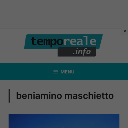
Vai
al
contenuto
MENU
beniamino maschietto