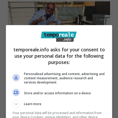
temporeale.info asks for your consent to
use your personal data for the following
Gaeta / Emergenza idrica, Mitrano
purposes:
convoca i vertici di Acqualatina, Ato
Personalised advertising and content, advertising and
4 ed i sindaci del Golfo
content measurement, audience research and
services development
13 Ottobre 2017
Store and/or access information on a device
Learn more
Your personal data will be processed and information from
your device (cookies, unique identifiers, and other device