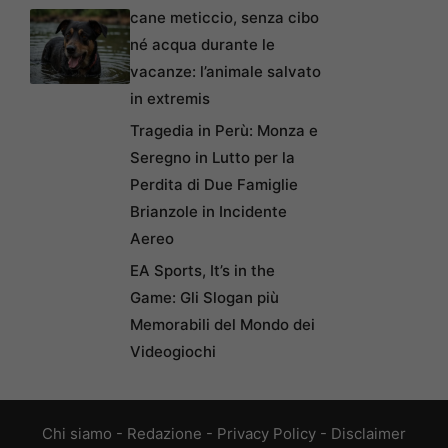
cane meticcio, senza cibo
né acqua durante le
vacanze: l’animale salvato
in extremis
Tragedia in Perù: Monza e
Seregno in Lutto per la
Perdita di Due Famiglie
Brianzole in Incidente
Aereo
EA Sports, It’s in the
Game: Gli Slogan più
Memorabili del Mondo dei
Videogiochi
Chi siamo
-
Redazione
-
Privacy Policy
-
Disclaimer