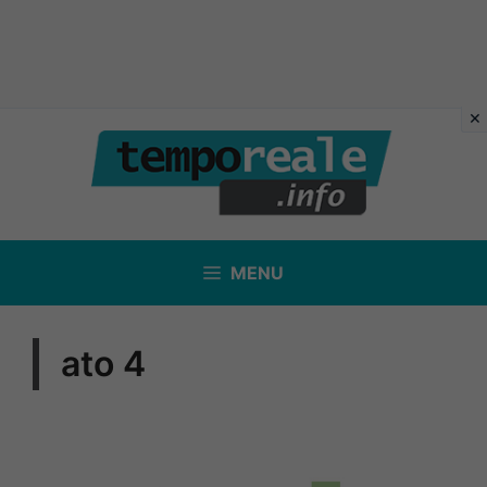
Vai
al
contenuto
MENU
ato 4