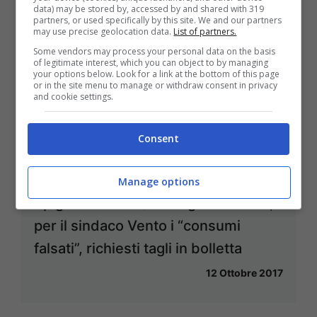
data) may be stored by, accessed by and shared with 319
partners, or used specifically by this site. We and our partners
may use precise geolocation data.
List of partners.
Some vendors may process your personal data on the basis
of legitimate interest, which you can object to by managing
your options below. Look for a link at the bottom of this page
or in the site menu to manage or withdraw consent in privacy
and cookie settings.
Consent
Manage options
Spigno Saturnia / Emergenza idrica,
per il sindaco Vento i “consumi
falsati”, richiesti tagli in bolletta
12 Ottobre 2017