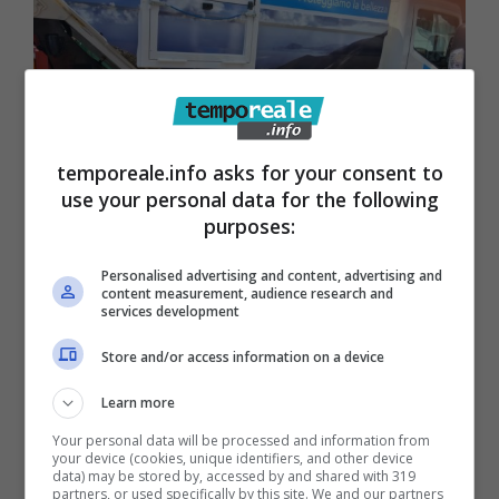
temporeale.info asks for your consent to
use your personal data for the following
purposes:
Personalised advertising and content, advertising and
content measurement, audience research and
Formia Rifiuti Zero, è polemica sulla
services development
modifica al regolamento per le
Store and/or access information on a device
assunzioni
Learn more
13 Aprile 2019
Your personal data will be processed and information from
your device (cookies, unique identifiers, and other device
data) may be stored by, accessed by and shared with 319
partners, or used specifically by this site. We and our partners