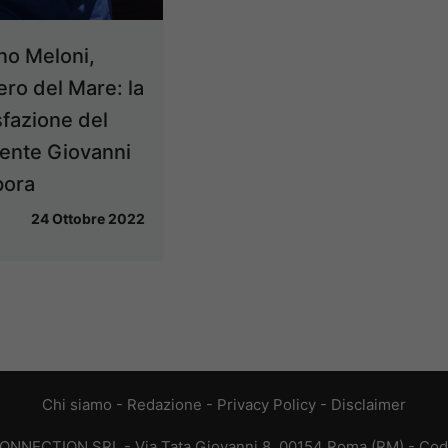
no Meloni,
ero del Mare: la
fazione del
ente Giovanni
ora
24 Ottobre 2022
Chi siamo
-
Redazione
-
Privacy Policy
-
Disclaimer
CONNECTION SRL - Via Tata Giovanni 8, 00154 Roma (RM) - Codic