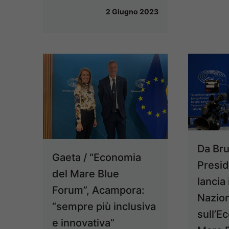
2 Giugno 2023
Da Bru
Gaeta / “Economia
Presi
del Mare Blue
lancia
Forum”, Acampora:
Nazio
“sempre più inclusiva
sull’E
e innovativa”