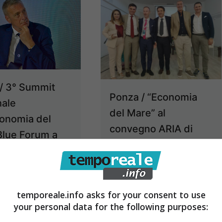
/ 3° Summit
Ponza / “Economia
nale
del Mare” al
conomia del
convegno ARIA di
Blue Forum a
Unindustria
dal 13 al 15
l’intervento di
o 2024
Giovanni Acampora
27 Luglio 2023
temporeale.info asks for your consent to use
12 Giugno 2023
your personal data for the following purposes: