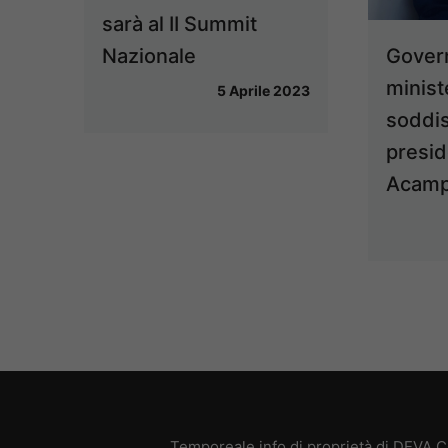
sarà al II Summit
Gover
Nazionale
minist
5 Aprile 2023
soddis
presid
Acamp
Temporeale.info di proprietà di DEVA 