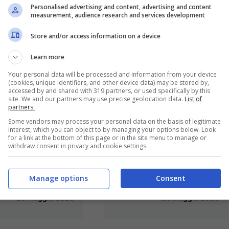
Personalised advertising and content, advertising and content
measurement, audience research and services development
Store and/or access information on a device
Learn more
Your personal data will be processed and information from your device
(cookies, unique identifiers, and other device data) may be stored by,
accessed by and shared with 319 partners, or used specifically by this
site. We and our partners may use precise geolocation data.
List of
partners.
Gaeta / Conto alla
/ Taglio del
Some vendors may process your personal data on the basis of legitimate
rovescia per il 2°
per il 2°
interest, which you can object to by managing your options below. Look
for a link at the bottom of this page or in the site menu to manage or
Summit Nazionale
t Nazionale
withdraw consent in privacy and cookie settings.
sull’Economia del
conomia del
Manage options
Consent
Mare Blue Forum
Blue Forum
23 Maggio 2023
25 Maggio 2023