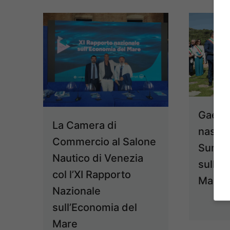
Gaeta 
La Camera di
nastro 
Commercio al Salone
Summi
Nautico di Venezia
sull’E
col l’XI Rapporto
Mare 
Nazionale
sull’Economia del
Mare