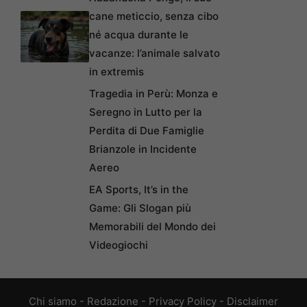
cane meticcio, senza cibo
né acqua durante le
vacanze: l’animale salvato
in extremis
Tragedia in Perù: Monza e
Seregno in Lutto per la
Perdita di Due Famiglie
Brianzole in Incidente
Aereo
EA Sports, It’s in the
Game: Gli Slogan più
Memorabili del Mondo dei
Videogiochi
Chi siamo
-
Redazione
-
Privacy Policy
-
Disclaimer