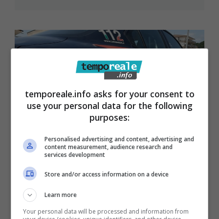
temporeale.info asks for your consent to
use your personal data for the following
purposes:
Personalised advertising and content, advertising and
content measurement, audience research and
services development
Maenza / Va in escandescenza in
un’autofficina di via Carpetana,
Store and/or access information on a device
arrestato 40enne
Learn more
23 Maggio 2024
Your personal data will be processed and information from