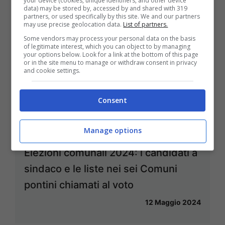
your device (cookies, unique identifiers, and other device
data) may be stored by, accessed by and shared with 319
partners, or used specifically by this site. We and our partners
may use precise geolocation data.
List of partners.
Some vendors may process your personal data on the basis
of legitimate interest, which you can object to by managing
your options below. Look for a link at the bottom of this page
or in the site menu to manage or withdraw consent in privacy
and cookie settings.
Consent
Manage options
Elezioni comunali 2024: i candidati a
sindaco e le liste nei sei Comuni
pontini chiamati al voto
12 Maggio 2024