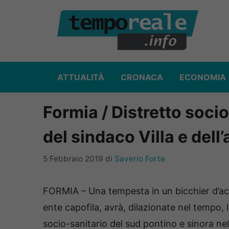
Vai
al
contenuto
ATTUALITÀ
CRONACA
ECONOMIA
Formia / Distretto soci
del sindaco Villa e dell
5 Febbraio 2019
di
Saverio Forte
FORMIA – Una tempesta in un bicchier d’ac
ente capofila, avrà, dilazionate nel tempo, 
socio-sanitario del sud pontino e sinora ne