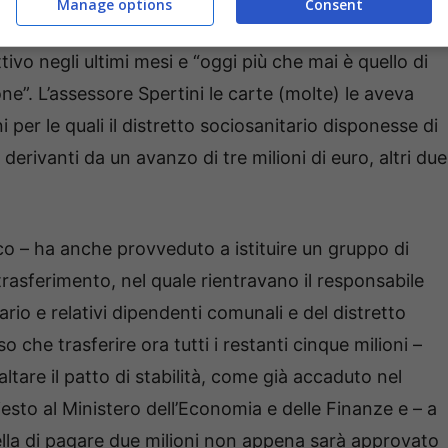
Manage options
Consent
. Il sindaco Villa lo ribadisce in un’intervista al
tivo negli ultimi mesi e “oggi più che mai è quello di
ne”. L’assessore Spertini le carte (molte) le aveva
ni per le quali il distretto sociosanitario disponesse di
 derivanti da un avanzo di tre milioni di euro, altri due
co – ha anche provveduto a istituire un gruppo di
rasferimento, nel quale rientravano il responsabile
ziario e relativi dipendenti comunali e del distretto
 che trasferire ora tutti i restanti cinque milioni –
ltare il patto di stabilità, come già accaduto nel
esto al Ministero dell’Economia e delle Finanze e – a
quella di pagare due milioni non appena sarà approvato