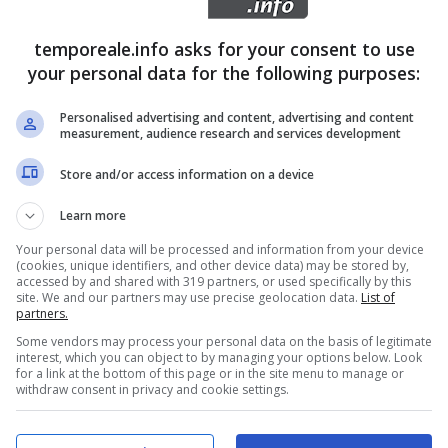
, Mitrano no ma della situazione economico
ensore il capogruppo del Pd al consiglio comunale di
temporeale.info asks for your consent to use
 – l’ha detto in tutte le salse – il denaro per finanziare
your personal data for the following purposes:
ei nove comuni dell’Usl Lt/6 servono per ovviare alle
Personalised advertising and content, advertising and content
iprese, dal Comune di Gaeta.
measurement, audience research and services development
Store and/or access information on a device
ituazione è imbarazzante per entrambe le
Learn more
oni comunali anche se nella conferenza stampa il
Your personal data will be processed and information from your device
 Villa ha indossato la casacca dell’attaccante. Ha
(cookies, unique identifiers, and other device data) may be stored by,
accessed by and shared with 319 partners, or used specifically by this
 l’assessore Spertini l’intera cronistoria della
site. We and our partners may use precise geolocation data.
List of
partners.
l’attività del distretto socio sanitario del sud
Some vendors may process your personal data on the basis of legitimate
 1999, quando Formia venne indicato quale comune
interest, which you can object to by managing your options below. Look
for a link at the bottom of this page or in the site menu to manage or
1 settembre dello scorso anno giorno in cui questo
withdraw consent in privacy and cookie settings.
all’asse Forza Italia-Pd dei sindaci di Gaeta e
ano e Gerardo Stefanelli, è stato trasferito al