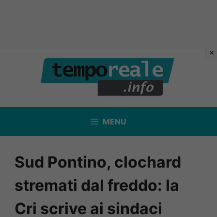
Vai
al
contenuto
MENU
Sud Pontino, clochard
stremati dal freddo: la
Cri scrive ai sindaci