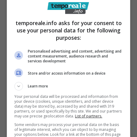
puliti per chi vive sulla strada può contribuire
ad alleviare le sofferenza di questi “ultimi”.
temporeale.info asks for your consent to
use your personal data for the following
Il presidente Emilio Donaggio ed i volontari,
purposes:
con un ulteriore sforzo, stanno tentando di
portare il servizio a tre volte a settimana. Ma
Personalised advertising and content, advertising and
content measurement, audience research and
il termometro sta scendendo in picchiata e
services development
molti assistiti rischiano di non farcela. “Ad
Store and/or access information on a device
ogni appuntamento – è la constatazione del
Learn more
presidente Donaggio – speriamo di ritrovarli
Your personal data will be processed and information from
integri. Tra loro ci sono anche persone avanti
your device (cookies, unique identifiers, and other device
data) may be stored by, accessed by and shared with 319
negli anni e con particolari patologie. Se i
partners, or used specifically by this site. We and our partners
may use precise geolocation data.
List of partners.
nostri occhi distolgono lo sguardo, non può
Some vendors may process your personal data on the basis
fare altrettanto la nostra coscienza”.
of legitimate interest, which you can object to by managing
your options below. Look for a link at the bottom of this page