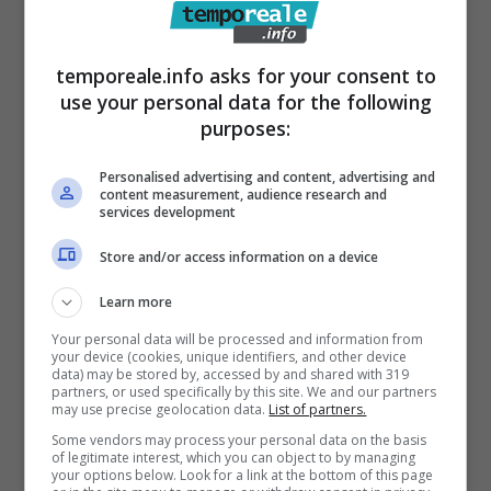
problemi di blocco delle pompe quando la
captazione “pesca” l’aria. Proprio sulla
temporeale.info asks for your consent to
presenza di questa nelle condotte, aspetto
use your personal data for the following
purposes:
fiducioso che Acqualatina ci comunichi a
breve, come da impegno preso, quali
Personalised advertising and content, advertising and
content measurement, audience research and
soluzioni amministrative ha individuato per
services development
rispondere ai cittadini che hanno giustamente
Store and/or access information on a device
lamentato l’emissione di fatture non congrue
Learn more
e quale indennizzo sia plausibile per gli utenti
Your personal data will be processed and information from
che in questi mesi hanno subito, oltre ai noti
your device (cookies, unique identifiers, and other device
data) may be stored by, accessed by and shared with 319
problemi igienici/sanitari dovuti al mancato
partners, or used specifically by this site. We and our partners
may use precise geolocation data.
List of partners.
approvvigionamento idrico, anche uno stress
Some vendors may process your personal data on the basis
psicologico e un danno economico per
of legitimate interest, which you can object to by managing
your options below. Look for a link at the bottom of this page
l’installazione delle autoclavi.