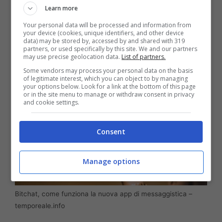
dopo l’invio. Con Bitchat, inoltre, è possibile
Learn more
anche creare chat di gruppo temporanee
Your personal data will be processed and information from
your device (cookies, unique identifiers, and other device
chiamate stanze.
data) may be stored by, accessed by and shared with 319
partners, or used specifically by this site. We and our partners
may use precise geolocation data.
List of partners.
Some vendors may process your personal data on the basis
of legitimate interest, which you can object to by managing
your options below. Look for a link at the bottom of this page
or in the site menu to manage or withdraw consent in privacy
and cookie settings.
Consent
Manage options
Bitchat, come funziona la nuova app di messaggistica –
temporeale.info