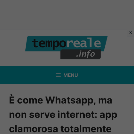
Vai
al
contenuto
MENU
È come Whatsapp, ma
non serve internet: app
clamorosa totalmente