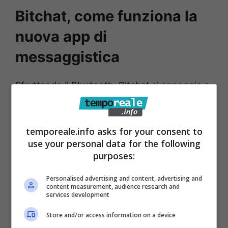
Bitchat, come funziona la
nuova app di
messaggistica
Sfruttando il Bluetooth, Bitchat si appoggia a
una rete decentralizzata
che non passa per
server remoti e connessione dati. I messaggi
temporeale.info asks for your consent to
possono essere scambiati tra due o più
use your personal data for the following
dispositivi con una copertura fino a 300
purposes:
metri. Come anticipato, non servono
Personalised advertising and content, advertising and
informazioni di contatto.
I messaggi sono
content measurement, audience research and
services development
criptati end-to-end
con impostazione
predefinita e si cancellano automaticamente
Store and/or access information on a device