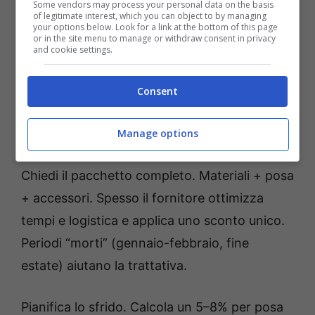
mm: permette 2–3 cicli di
levigatura
. È il
Some vendors may process your personal data on the basis
of legitimate interest, which you can object to by managing
miglior compromesso fra prezzo e vita utile.
your options below. Look for a link at the bottom of this page
or in the site menu to manage or withdraw consent in privacy
and cookie settings.
Valuta stock e
fine serie
. Rimanenze di
progetto, lotti di produzione, colori fuori
Consent
catalogo: sconti reali senza sorprese, se le
Manage options
quantità bastano.
Chiedi il pacchetto completo. Materiali + posa
+ accessori. Spesso il fornitore ottimizza
tempi e logistica e applica uno sconto unico.
Periodi “morti” (gennaio-febbraio, fine
estate) aiutano la trattativa.
Pianifica lo sfrido. Calcola un 5–8% per posa