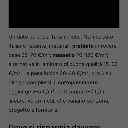
Un dato utile, per farsi un’idea. Nel mercato
italiano recente, materiali:
prefinito
in rovere
base 35–70 €/m²;
massello
70–120 €/m²;
alternative in laminato di buona qualità 15–30
€/m². La
posa
incide 20–40 €/m², di più su
disegni complessi. Il
sottopavimento
aggiunge 2–5 €/m²; battiscopa 3–7 €/m
lineare. Valori medi, che variano per zona,
progetto e fornitore.
Dove si risparmia davvero