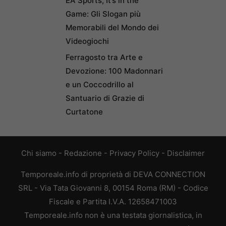
EA Sports, It’s in the
Game: Gli Slogan più
Memorabili del Mondo dei
Videogiochi
Ferragosto tra Arte e
Devozione: 100 Madonnari
e un Coccodrillo al
Santuario di Grazie di
Curtatone
Chi siamo
-
Redazione
-
Privacy Policy
-
Disclaimer
Temporeale.info di proprietà di DEVA CONNECTION
SRL - Via Tata Giovanni 8, 00154 Roma (RM) - Codice
Fiscale e Partita I.V.A. 12658471003
Temporeale.info non è una testata giornalistica, in