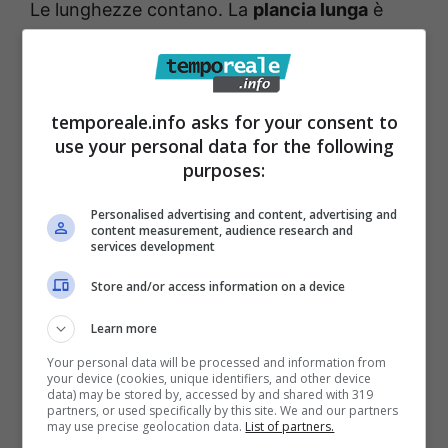
Le lunghezze contano. La
plancia lunga
è
scenografica ma cara da produrre e posare.
Doghe più corte o multistrato tre strati
riducono il costo senza togliere stabilità.
temporeale.info asks for your consent to
use your personal data for the following
Finitura pronta è risparmio. Verniciatura UV
purposes:
opaca in fabbrica è resistente e riduce gli
Personalised advertising and content, advertising and
interventi. L’olio naturale è bellissimo, ma
content measurement, audience research and
services development
richiede più cura periodica.
Store and/or access information on a device
Scelte intelligenti senza
Learn more
rinunciare alla qualità
Your personal data will be processed and information from
your device (cookies, unique identifiers, and other device
data) may be stored by, accessed by and shared with 319
partners, or used specifically by this site. We and our partners
Scegli un prefinito con
strato nobile
≥3,5
may use precise geolocation data.
List of partners.