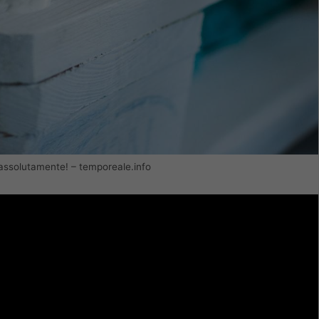
li assolutamente! – temporeale.info