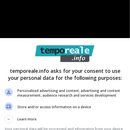
temporeale.info asks for your consent to use
your personal data for the following purposes:
bile in legno non è affatto semplice. Benché sia un
Personalised advertising and content, advertising and content
measurement, audience research and services development
gno tende a
perdere la sua lucentezza naturale
a
Store and/or access information on a device
idità o i parassiti che lo attaccano. Inoltre, viene
isente visibilmente anche a occhio nudo.
Learn more
Your personal data will be processed and information from your device