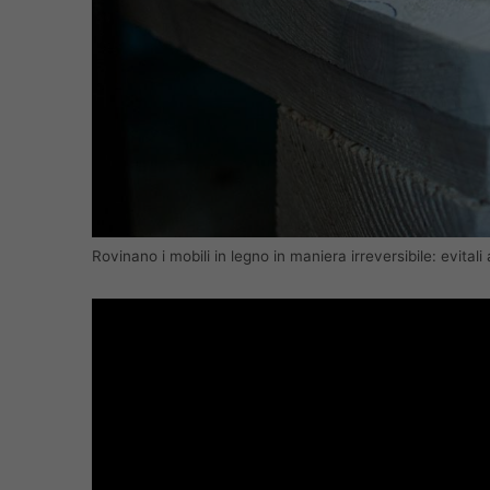
Rovinano i mobili in legno in maniera irreversibile: evita