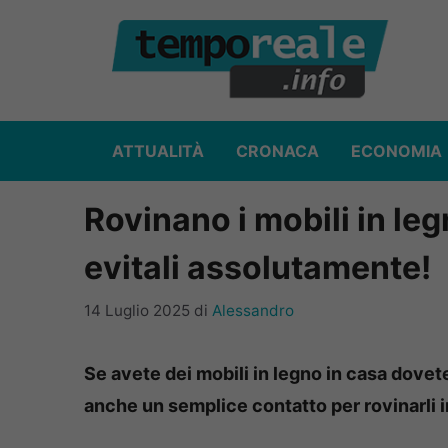
Vai
al
contenuto
ATTUALITÀ
CRONACA
ECONOMIA
Rovinano i mobili in leg
evitali assolutamente!
14 Luglio 2025
di
Alessandro
Se avete dei mobili in legno in casa dovet
anche un semplice contatto per rovinarli 