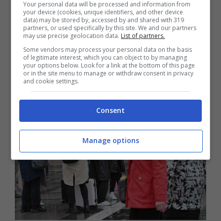
Your personal data will be processed and information from
mentre continueranno gli insidiosi scrosci al
your device (cookies, unique identifiers, and other device
data) may be stored by, accessed by and shared with 319
Nord, specie settore nordoccidentale”
,
partners, or used specifically by this site. We and our partners
may use precise geolocation data.
List of partners.
sottolinea Tedici. Quest’ultimo, però, riferisce
Some vendors may process your personal data on the basis
anche notizie tutto sommato positive in vista
of legitimate interest, which you can object to by managing
your options below. Look for a link at the bottom of this page
del weekend.
or in the site menu to manage or withdraw consent in privacy
and cookie settings.
Consent
Manage options