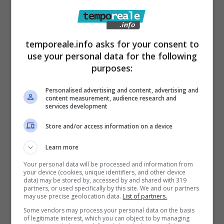
sezione fallimentare del Tribunale di Latina è
stata purtroppo inevitabile alla luce dei diversi
temporeale.info asks for your consent to
tentativi di trovare un accordo con il
use your personal data for the following
management dell’ex sito produttivo:
“Non
purposes:
possiamo riproverarci davvero di nulla – ha
Personalised advertising and content, advertising and
detto il segretario Mario Sacco – la Cisl e gli
content measurement, audience research and
services development
stessi lavoratori con impegno hanno operato
nella speranza di poter salvare la società dal
Store and/or access information on a device
fallimento
. Ma la situazione di crisi ormai
Learn more
conclamata ha portato con rammarico a
Your personal data will be processed and information from
decidere di depositare istanza di fallimento
your device (cookies, unique identifiers, and other device
data) may be stored by, accessed by and shared with 319
per poter recuperare le somme dovute e non
partners, or used specifically by this site. We and our partners
may use precise geolocation data.
List of partners.
corrisposte”.
Some vendors may process your personal data on the basis
of legitimate interest, which you can object to by managing