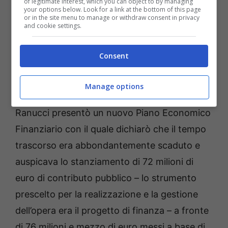
of legitimate interest, which you can object to by managing
your options below. Look for a link at the bottom of this page
approntato dal commissario Prefettizio
or in the site menu to manage or withdraw consent in privacy
and cookie settings.
Silvana Tizzano, anticipava di fatto una
restituzione lecita ma provocata dal
Consent
disimpegno del privato. Nei suoi riguardi
arrivano gli strali dell’ex sindaco di Formia. Nel
Manage options
2017 la società controllata dall’ex Senatore
Ranucci presentò un nuovo Piano Economico
Finanziario con il quale dichiarò che il tempo
trascorso era abbondantemente scaduto e
auspicava lo stanziamento di 72 milioni di
euro di contributo pubblico – lo strumento
prescelto per la realizzazione e la gestione
dell’opera era il progetto di finanza – a fronte
di 76 milioni e mezzo di euro messi a base di