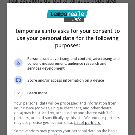
realizzazione del porto turistico dopo aver
definito anti economico il progetto, sulla
scorta del parere contrario della Capitaneria
di porto di Gaeta e del mancato arrivo della
temporeale.info asks for your consent to
use your personal data for the following
“Vas” speciale della Regione Lazio.
purposes:
Il
Comune non doveva bloccare
Personalised advertising and content, advertising and
content measurement, audience research and
quell’anticipo incassato, sapeva già nel 2010
services development
che avrebbe dovuto eventualmente
Store and/or access information on a device
restituirlo qualora il privato avesse deciso –
Learn more
come si è verificato – di rivedere i suoi piani
Your personal data will be processed and information from
imprenditoriali. E invece l’ex sindaco Paola
your device (cookies, unique identifiers, and other device
data) may be stored by, accessed by and shared with 319
Villa ha denunciato una sorta di distrazione
partners, or used specifically by this site. We and our partners
may use precise geolocation data.
List of partners.
che non esiste.
Sarebbe stata contemplata
Some vendors may process your personal data on the basis
nel bilancio di previsione 2021 che,