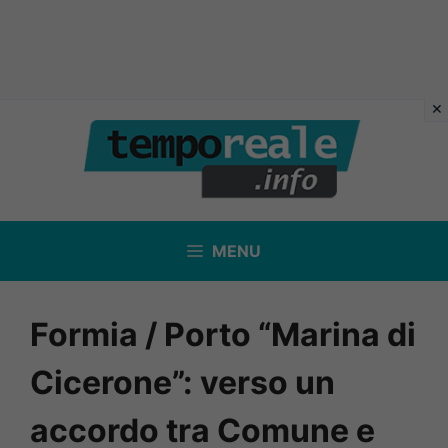
Vai
al
contenuto
MENU
Formia / Porto “Marina di
Cicerone”: verso un
accordo tra Comune e