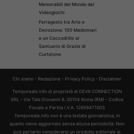
Memorabili del Mondo dei
Videogiochi
Ferragosto tra Arte e
Devozione: 100 Madonnari
e un Coccodrillo al
Santuario di Grazie di
Curtatone
Chi siamo
-
Redazione
-
Privacy Policy
-
Disclaimer
Temporeale.info di proprietà di DEVA CONNECTION
SRL - Via Tata Giovanni 8, 00154 Roma (RM) - Codice
Fiscale e Partita I.V.A. 12658471003
Temporeale.info non è una testata giornalistica, in
quanto viene aggiornato senza alcuna periodicità. Non
può pertanto considerarsi un prodotto editoriale ai