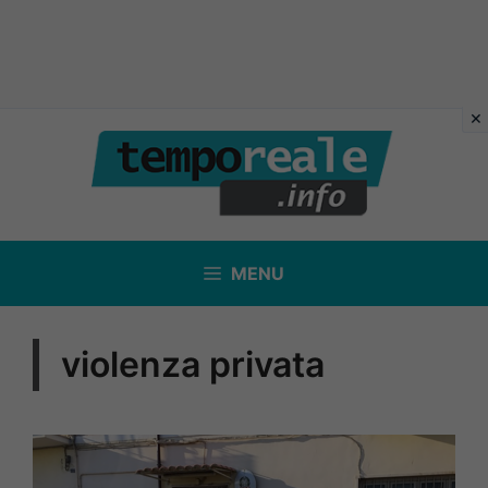
Vai
al
contenuto
MENU
violenza privata