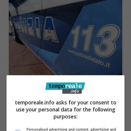
Cassino / Violenza e minacce alla
moglie, anche davanti al figlio di due
temporeale.info asks for your consent to
use your personal data for the following
anni: denunciato un uomo
purposes:
22 Gennaio 2021
Personalised advertising and content, advertising and