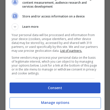
content measurement, audience research and
services development
Store and/or access information on a device
Learn more
Your personal data will be processed and information from
your device (cookies, unique identifiers, and other device
data) may be stored by, accessed by and shared with 319
partners, or used specifically by this site. We and our partners
may use precise geolocation data.
List of partners.
Some vendors may process your personal data on the basis
of legitimate interest, which you can object to by managing
your options below. Look for a link at the bottom of this page
or in the site menu to manage or withdraw consent in privacy
and cookie settings.
Lite alla fermata del bus, denunciato
Consent
marito molesto
13 Agosto 2020
Manage options