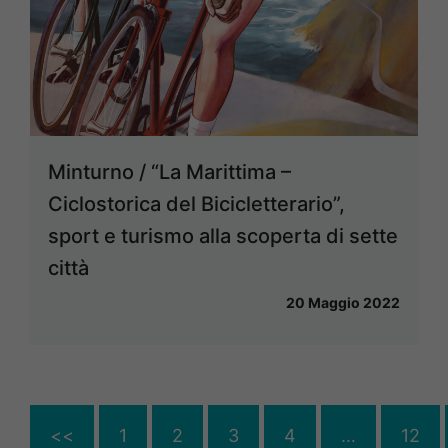
Minturno / “La Marittima –
Ciclostorica del Bicicletterario”,
sport e turismo alla scoperta di sette
città
20 Maggio 2022
<<
1
2
3
4
…
12