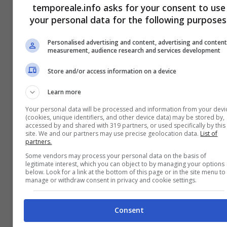
temporeale.info asks for your consent to use
your personal data for the following purposes
Personalised advertising and content, advertising and conten
measurement, audience research and services development
Store and/or access information on a device
Learn more
Your personal data will be processed and information from your devi
(cookies, unique identifiers, and other device data) may be stored by,
accessed by and shared with 319 partners, or used specifically by this
site. We and our partners may use precise geolocation data.
List of
Fondi / “Città europea dello sport
partners.
2023”: sabato la presentazione del
Some vendors may process your personal data on the basis of
legitimate interest, which you can object to by managing your options
calendario degli eventi
below. Look for a link at the bottom of this page or in the site menu to
manage or withdraw consent in privacy and cookie settings.
16 Gennaio 2023
Consent