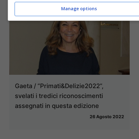
Manage options
Gaeta / “Primati&Delizie2022”,
svelati i tredici riconoscimenti
assegnati in questa edizione
26 Agosto 2022