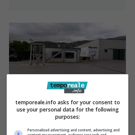
Castelforte / Benefit ambientali Csa
temporeale.info asks for your consent to
al Comune, il Consiglio di Stato
use your personal data for the following
purposes:
chiede l’intervento della Regione
11 Settembre 2023
Personalised advertising and content, advertising and
content measurement, audience research and