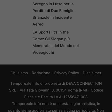
Seregno in Lutto per la
Perdita di Due Famiglie
Brianzole in Incidente
Aereo
EA Sports, It’s in the
Game: Gli Slogan più
Memorabili del Mondo dei
Videogiochi
Chi siamo
-
Redazione
-
Privacy Policy
-
Disclaimer
Temporeale.info di proprietà di DEVA CONNECTION
SRL - Via Tata Giovanni 8, 00154 Roma (RM) - Codice
Fiscale e Partita I.V.A. 12658471003
Temporeale.info non è una testata giornalistica, in
quanto viene aggiornato senza alcuna periodicità. Non