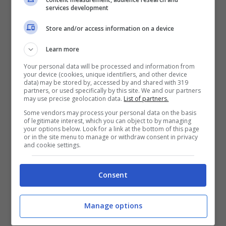
services development
Store and/or access information on a device
Learn more
Your personal data will be processed and information from
your device (cookies, unique identifiers, and other device
data) may be stored by, accessed by and shared with 319
partners, or used specifically by this site. We and our partners
may use precise geolocation data.
List of partners.
Some vendors may process your personal data on the basis
of legitimate interest, which you can object to by managing
your options below. Look for a link at the bottom of this page
or in the site menu to manage or withdraw consent in privacy
and cookie settings.
Frosinone / Mancato benefit
Consent
ambientale, il Comune di San Vittore
presenta esposto alla Corte dei
Manage options
Conti