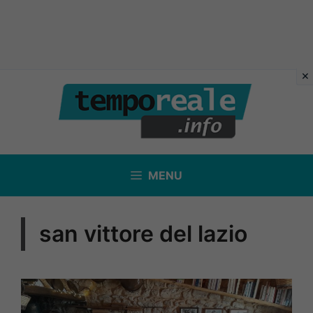
Vai
al
contenuto
MENU
san vittore del lazio