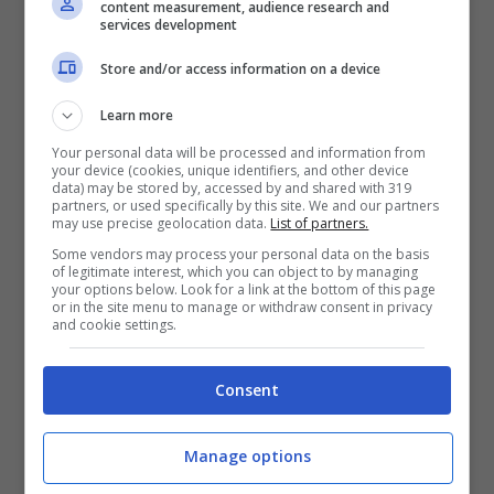
content measurement, audience research and
services development
Store and/or access information on a device
Learn more
Your personal data will be processed and information from
your device (cookies, unique identifiers, and other device
data) may be stored by, accessed by and shared with 319
partners, or used specifically by this site. We and our partners
may use precise geolocation data.
List of partners.
Some vendors may process your personal data on the basis
of legitimate interest, which you can object to by managing
your options below. Look for a link at the bottom of this page
or in the site menu to manage or withdraw consent in privacy
and cookie settings.
Ponza / Sorpreso a pescare con
metodi illegali, sequestro e sanzione
Consent
della Guardia Costiera
31 Ottobre 2024
Manage options