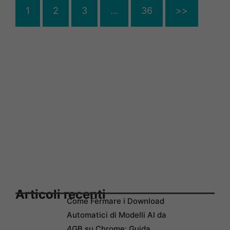
1
2
3
…
36
>>
Articoli recenti
Come Fermare i Download
Automatici di Modelli AI da
4GB su Chrome: Guida