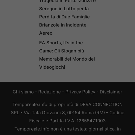
Tragedia in Perù: Monza e
Seregno in Lutto per la
Perdita di Due Famiglie
Brianzole in Incidente
Aereo
EA Sports, It’s in the
Game: Gli Slogan più
Memorabili del Mondo dei
Videogiochi
Chi siamo
-
Redazione
-
Privacy Policy
-
Disclaimer
Temporeale.info di proprietà di DEVA CONNECTION
SRL - Via Tata Giovanni 8, 00154 Roma (RM) - Codice
Fiscale e Partita I.V.A. 12658471003
Temporeale.info non è una testata giornalistica, in