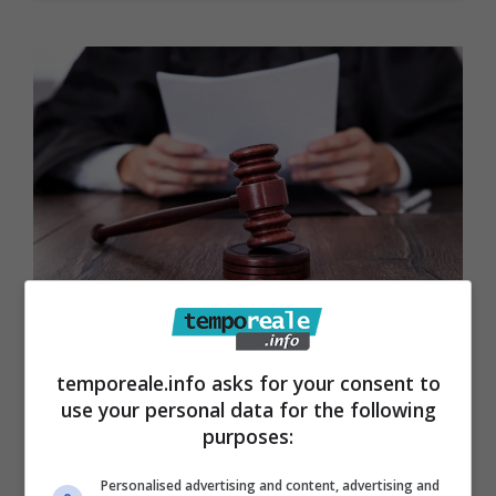
Ponza / Accusato di maltrattare la
sua compagna, assolto imprenditore
temporeale.info asks for your consent to
use your personal data for the following
35enne dell’isola
purposes:
1 Novembre 2024
Personalised advertising and content, advertising and