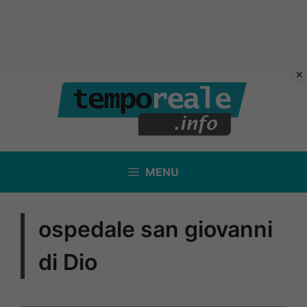
Vai
al
contenuto
MENU
ospedale san giovanni
di Dio