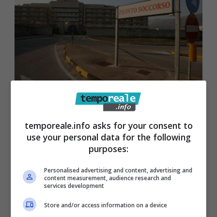
Fondi / Ospedale “San Giovanni di
temporeale.info asks for your consent to
Dio”, sopralluogo del presidente
use your personal data for the following
della Commissione regionale Sanità
purposes:
8 Marzo 2024
Personalised advertising and content, advertising and
content measurement, audience research and
services development
Store and/or access information on a device