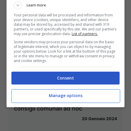
Learn more
Your personal data will be processed and information from
your device (cookies, unique identifiers, and other device
data) may be stored by, accessed by and shared with 319
partners, or used specifically by this site. We and our partners
may use precise geolocation data.
List of partners.
Some vendors may process your personal data on the basis
of legitimate interest, which you can object to by managing
your options below. Look for a link at the bottom of this page
or in the site menu to manage or withdraw consent in privacy
and cookie settings.
Consent
Futuro ospedali di Fondi e Terracina,
Manage options
il Pd propone lo svolgimento di
consigli comunali ad hoc
20 Gennaio 2024