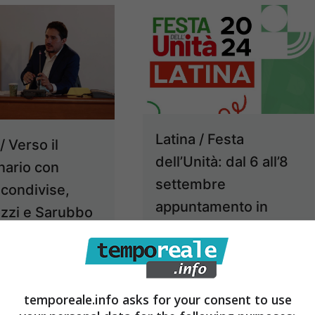
Latina / Festa
/ Verso il
dell’Unità: dal 6 all’8
nario con
settembre
 condivise,
appuntamento in
zzi e Sarubbo
piazza del Quadrato
“trasparenza
4 Settembre 2024
ndi”
24 Settembre 2024
temporeale.info asks for your consent to use