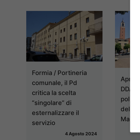
Formia / Portineria
Aprili
comunale, il Pd
DDA, c
critica la scelta
politic
“singolare” di
della C
esternalizzare il
Maglio
servizio
4 Agosto 2024