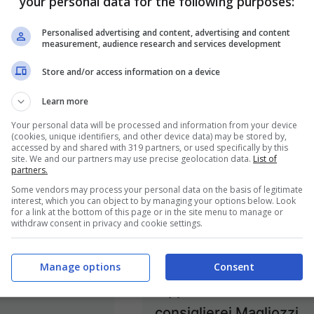
your personal data for the following purposes:
Personalised advertising and content, advertising and content
measurement, audience research and services development
Store and/or access information on a device
Learn more
Your personal data will be processed and information from your device
(cookies, unique identifiers, and other device data) may be stored by,
accessed by and shared with 319 partners, or used specifically by this
site. We and our partners may use precise geolocation data.
List of
partners.
a / Operazione
Formia /
Some vendors may process your personal data on the basis of legitimate
riminalità e
“L’amministrazione
interest, which you can object to by managing your options below. Look
for a link at the bottom of this page or in the site menu to manage or
a: le riflessioni
non abbandoni la
withdraw consent in privacy and cookie settings.
iolfi (M5s) e di
sanità, urge
zzi (Pd)
Commissione”,
Manage options
Consent
l’appello dei
4 Luglio 2024
consiglierei Magliozzi