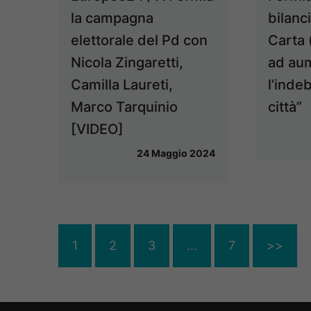
la campagna
bilanc
elettorale del Pd con
Carta 
Nicola Zingaretti,
ad au
Camilla Laureti,
l’inde
Marco Tarquinio
città”
[VIDEO]
24 Maggio 2024
1
2
3
…
7
>>