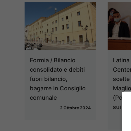
Latina 
Formia / Bilancio
Cente
consolidato e debiti
scelte
fuori bilancio,
Maglio
bagarre in Consiglio
(Pd): 
comunale
sui fo
2 Ottobre 2024