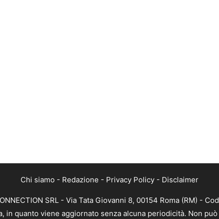
Chi siamo
-
Redazione
-
Privacy Policy
-
Disclaimer
CONNECTION SRL - Via Tata Giovanni 8, 00154 Roma (RM) - Codic
a, in quanto viene aggiornato senza alcuna periodicità. Non può 