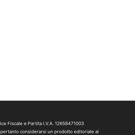
e Fiscale e Partita I.V.A. 12658471003
pertanto considerarsi un prodotto editoriale ai